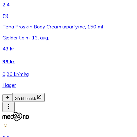
2.4
(
3
)
Tena Proskin Body Cream u/parfyme, 150 ml
Gjelder t.o.m. 13. aug.
43 kr
39 kr
0,26 kr/ml/g
I lager
Gå til butikk