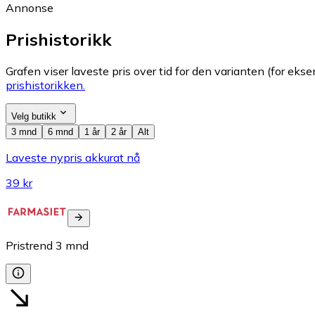
Annonse
Prishistorikk
Grafen viser laveste pris over tid for den varianten (for eksem
prishistorikken.
Velg butikk
3 mnd
6 mnd
1 år
2 år
Alt
Laveste nypris akkurat nå
39 kr
Pristrend
3
mnd