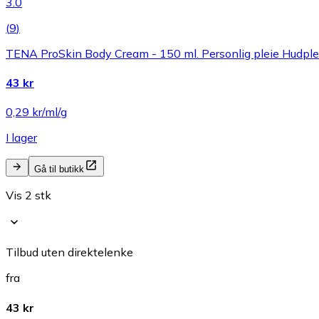
3.0
(
9
)
TENA ProSkin Body Cream - 150 ml. Personlig pleie Hudple
43 kr
0,29 kr/ml/g
I lager
Gå til butikk
Vis 2 stk
Tilbud uten direktelenke
fra
43 kr