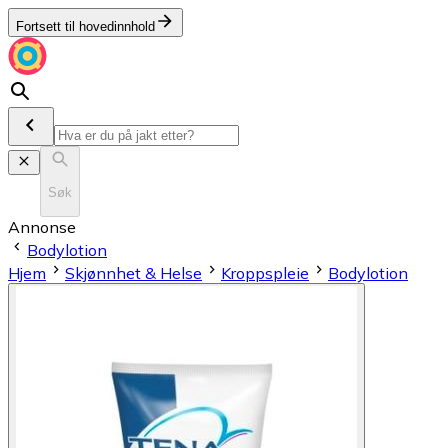
Fortsett til hovedinnhold
Søk
Annonse
Bodylotion
Hjem
Skjønnhet & Helse
Kroppspleie
Bodylotion