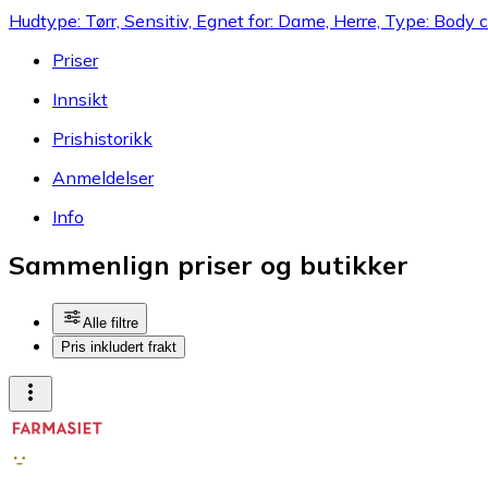
Hudtype: Tørr, Sensitiv, Egnet for: Dame, Herre, Type: Body
Priser
Innsikt
Prishistorikk
Anmeldelser
Info
Sammenlign priser og butikker
Alle filtre
Pris inkludert frakt