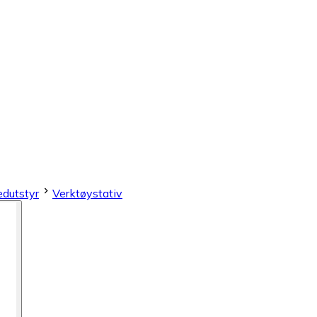
edutstyr
Verktøystativ