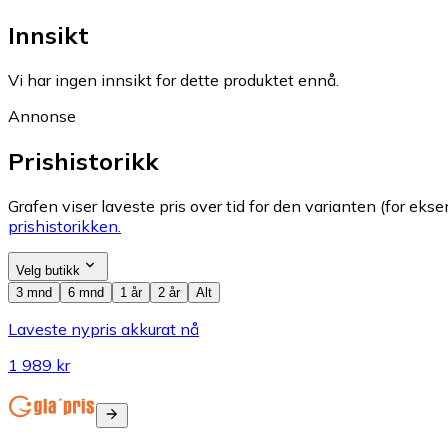
Innsikt
Vi har ingen innsikt for dette produktet ennå.
Annonse
Prishistorikk
Grafen viser laveste pris over tid for den varianten (for eksem
prishistorikken.
Velg butikk
3 mnd
6 mnd
1 år
2 år
Alt
Laveste nypris akkurat nå
1 989 kr