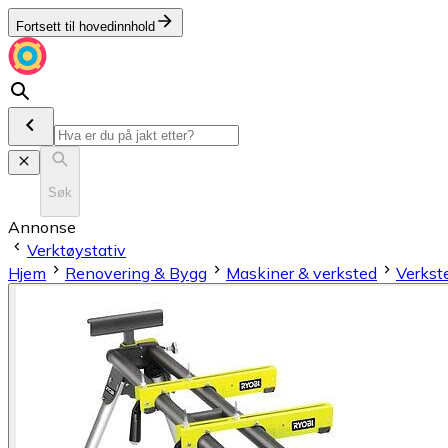
Fortsett til hovedinnhold
Søk
Annonse
Verktøystativ
Hjem
Renovering & Bygg
Maskiner & verksted
Verkst