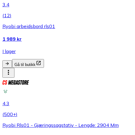
3.4
(
12
)
Ryobi arbeidsbord rls01
1 989 kr
I lager
Gå til butikk
4.3
(
500+
)
Ryobi Rls01 - Gjæringssagstativ - Lengde: 2904 Mm