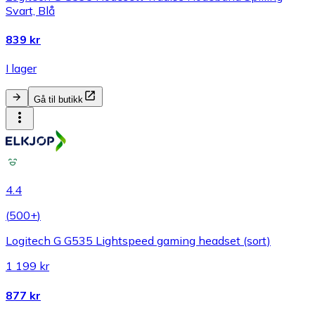
Svart, Blå
839 kr
I lager
Gå til butikk
4.4
(
500+
)
Logitech G G535 Lightspeed gaming headset (sort)
1 199 kr
877 kr