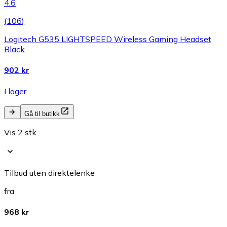
4.6
(
106
)
Logitech G535 LIGHTSPEED Wireless Gaming Headset
Black
902 kr
I lager
Gå til butikk
Vis 2 stk
Tilbud uten direktelenke
fra
968 kr