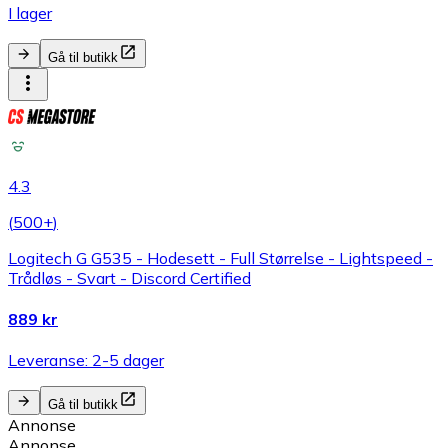
I lager
Gå til butikk
4.3
(
500+
)
Logitech G G535 - Hodesett - Full Størrelse - Lightspeed -
Trådløs - Svart - Discord Certified
889 kr
Leveranse: 2-5 dager
Gå til butikk
Annonse
Annonse