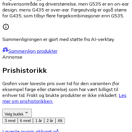
frekvensområde og driverstørrelse, men G535 er en on-ear
design, mens G435 er over-ear. Fargeutvalg er også større
for G435, som tilbyr flere fargekombinasjoner enn G535.
Sammenligningen er gjort med støtte fra AI-verktøy.
Sammenlign produkter
Annonse
Prishistorikk
Grafen viser laveste pris over tid for den varianten (for
eksempel farge eller størrelse) som har vært billigst til
enhver tid. Frakt og brukte produkter er ikke inkludert.
Les
mer om prishistorikken.
Velg butikk
3 mnd
6 mnd
1 år
2 år
Alt
Laveste nypris akkurat nå