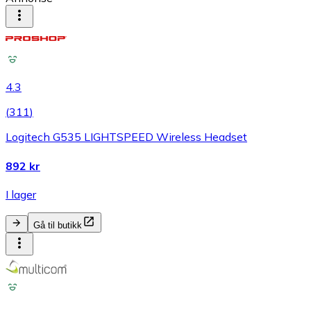
4.3
(
311
)
Logitech G535 LIGHTSPEED Wireless Headset
892 kr
I lager
Gå til butikk