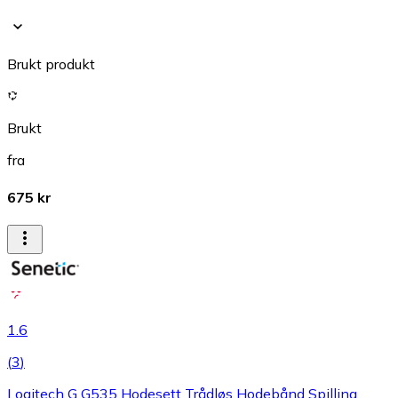
Brukt produkt
Brukt
fra
675 kr
1.6
(
3
)
Logitech G G535 Hodesett Trådløs Hodebånd Spilling