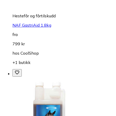
Hestefôr og fôrtilskudd
NAF GastriAid 1.8kg
fra
799 kr
hos
CoolShop
+1 butikk