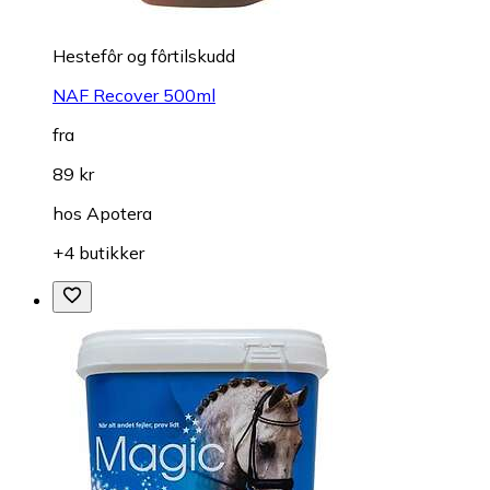
Hestefôr og fôrtilskudd
NAF Recover 500ml
fra
89 kr
hos
Apotera
+4 butikker