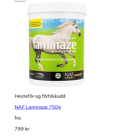
Hestefôr og fôrtilskudd
NAF Laminaze 750g
fra
799 kr