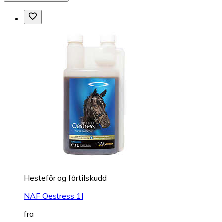
Hestefôr og fôrtilskudd
NAF Oestress 1l
fra