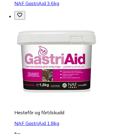
NAF GastriAid 3.6kg
Hestefôr og fôrtilskudd
NAF GastriAid 1.8kg