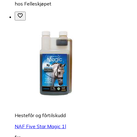
hos
Felleskjøpet
Hestefôr og fôrtilskudd
NAF Five Star Magic 1l