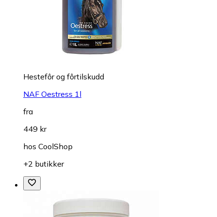
Hestefôr og fôrtilskudd
NAF Oestress 1l
fra
449 kr
hos
CoolShop
+2 butikker