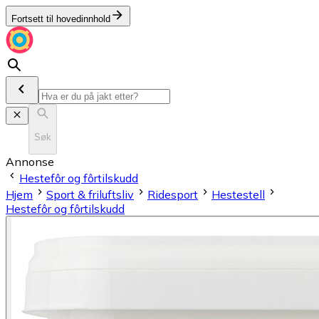
Fortsett til hovedinnhold
Søk
Annonse
Hestefôr og fôrtilskudd
Hjem
Sport & friluftsliv
Ridesport
Hestestell
Hestefôr og fôrtilskudd