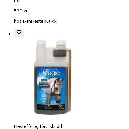
fra
529 kr
hos
MinHestebutikk
Hestefôr og fôrtilskudd