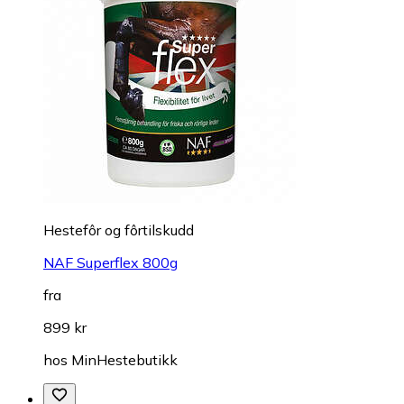
Hestefôr og fôrtilskudd
NAF Superflex 800g
fra
899 kr
hos
MinHestebutikk