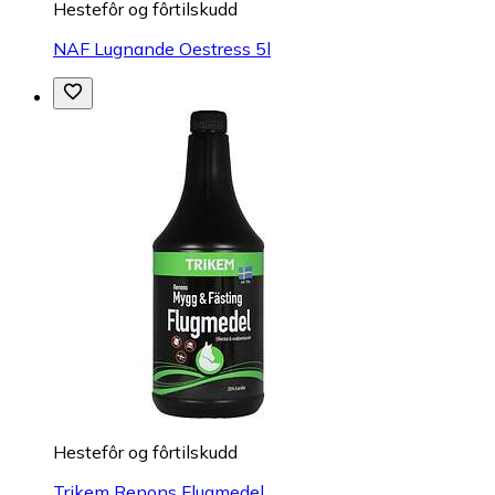
Hestefôr og fôrtilskudd
NAF Lugnande Oestress 5l
Hestefôr og fôrtilskudd
Trikem Renons Flugmedel