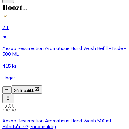
2.1
(
5
)
Aesop Resurrection Aromatique Hand Wash Refill - Nude -
500 ML
415 kr
I lager
Gå til butikk
Aesop Resurrection Aromatique Hand Wash 500mL
Håndsåpe Gjennomsiktig