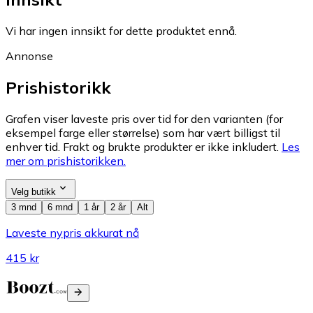
Vi har ingen innsikt for dette produktet ennå.
Annonse
Prishistorikk
Grafen viser laveste pris over tid for den varianten (for
eksempel farge eller størrelse) som har vært billigst til
enhver tid. Frakt og brukte produkter er ikke inkludert.
Les
mer om prishistorikken.
Velg butikk
3 mnd
6 mnd
1 år
2 år
Alt
Laveste nypris akkurat nå
415 kr