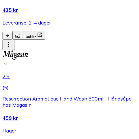
435 kr
Leveranse: 1-4 dager
Gå til butikk
2.9
(
5
)
Resurrection Aromatique Hand Wash 500ml - Håndsåpe
hos Magasin
459 kr
I lager