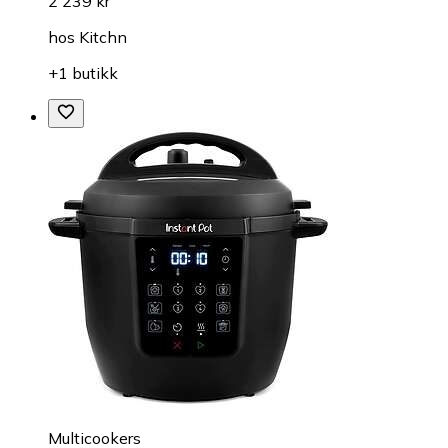
2 239 kr
hos
Kitchn
+1 butikk
Multicookers