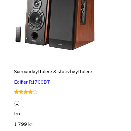
Surroundøyttalere & stativhøyttalere
Edifier R1700BT
(
1
)
fra
1 799 kr