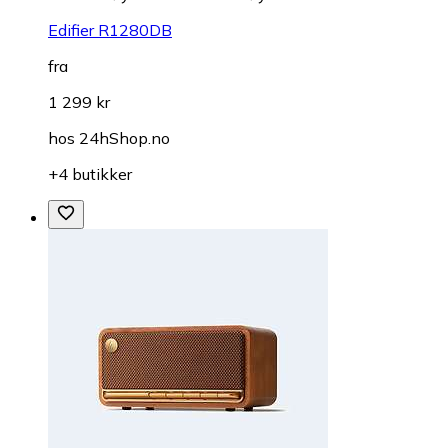
Edifier R1280DB
fra
1 299 kr
hos
24hShop.no
+4 butikker