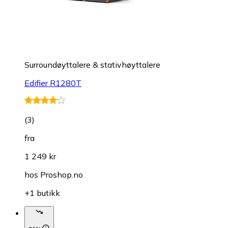
Surroundøyttalere & stativhøyttalere
Edifier R1280T
(
3
)
fra
1 249 kr
hos
Proshop.no
+1 butikk