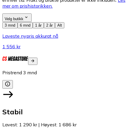
mer om prishistorikken.
Velg butikk
3 mnd
6 mnd
1 år
2 år
Alt
Laveste nypris akkurat nå
1 556 kr
Pristrend
3
mnd
Stabil
Lavest
:
1 290 kr
|
Høyest
:
1 686 kr