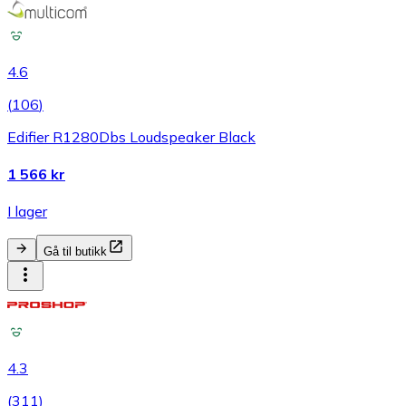
4.6
(
106
)
Edifier R1280Dbs Loudspeaker Black
1 566 kr
I lager
Gå til butikk
4.3
(
311
)