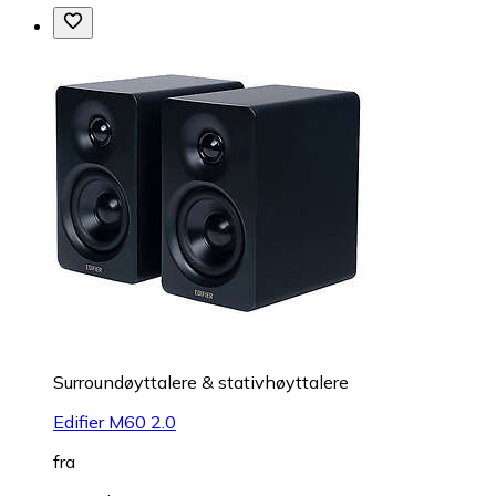
Surroundøyttalere & stativhøyttalere
Edifier M60 2.0
fra