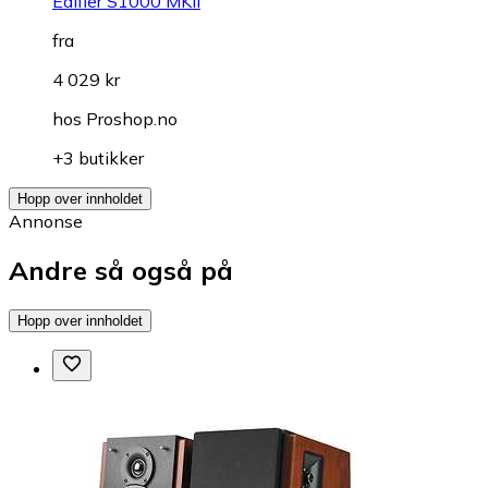
Edifier S1000 MKII
fra
4 029 kr
hos
Proshop.no
+3 butikker
Hopp over innholdet
Annonse
Andre så også på
Hopp over innholdet