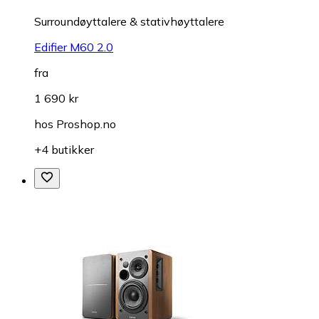
Surroundøyttalere & stativhøyttalere
Edifier M60 2.0
fra
1 690 kr
hos
Proshop.no
+4 butikker