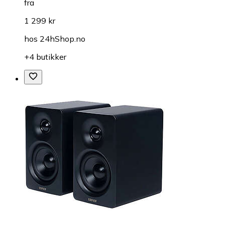
fra
1 299 kr
hos
24hShop.no
+4 butikker