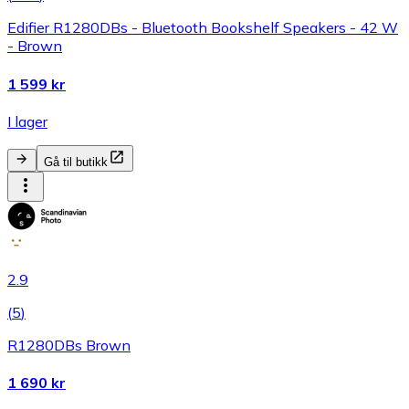
Edifier R1280DBs - Bluetooth Bookshelf Speakers - 42 W
- Brown
1 599 kr
I lager
Gå til butikk
2.9
(
5
)
R1280DBs Brown
1 690 kr