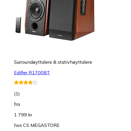
Surroundøyttalere & stativhøyttalere
Edifier R1700BT
(
1
)
fra
1 799 kr
hos
CS MEGASTORE