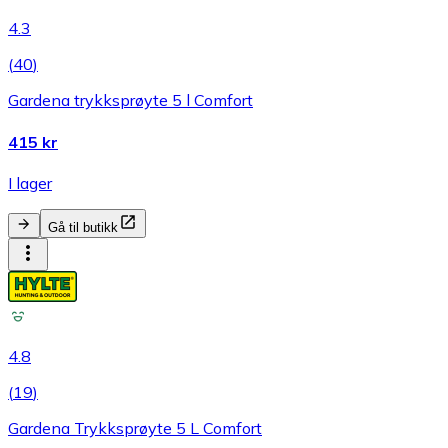
4.3
(
40
)
Gardena trykksprøyte 5 l Comfort
415 kr
I lager
Gå til butikk
4.8
(
19
)
Gardena Trykksprøyte 5 L Comfort