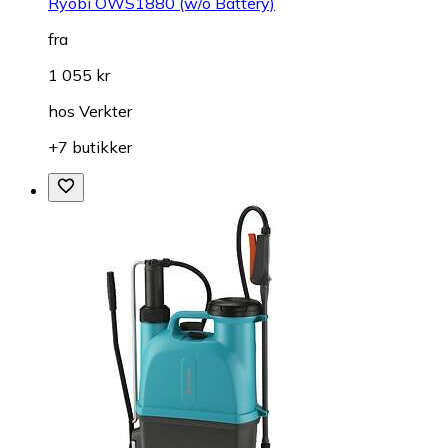
Ryobi OWS1880 (w/o Battery)
fra
1 055 kr
hos
Verkter
+7 butikker