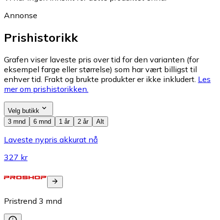
Annonse
Prishistorikk
Grafen viser laveste pris over tid for den varianten (for
eksempel farge eller størrelse) som har vært billigst til
enhver tid. Frakt og brukte produkter er ikke inkludert.
Les
mer om prishistorikken.
Velg butikk
3 mnd
6 mnd
1 år
2 år
Alt
Laveste nypris akkurat nå
327 kr
Pristrend
3
mnd