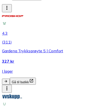
4.3
(
311
)
Gardena Trykksprøyte 5 l Comfort
327 kr
I lager
Gå til butikk