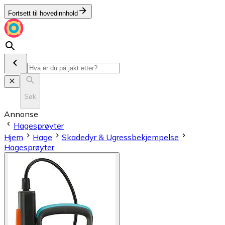
Fortsett til hovedinnhold
Søk
Annonse
Hagesprøyter
Hjem
Hage
Skadedyr & Ugressbekjempelse
Hagesprøyter