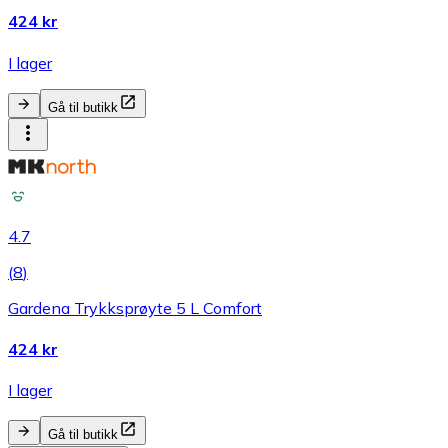
424 kr
I lager
Gå til butikk
4.7
(
8
)
Gardena Trykksprøyte 5 L Comfort
424 kr
I lager
Gå til butikk