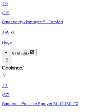
3.9
(
36
)
Gardena trykksprøyte 5 l Comfort
365 kr
I lager
Gå til butikk
4.3
(
57
)
Gardena - Pressure Sprayer 5L 11130-20