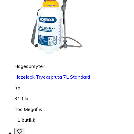
Hagesprøyter
Hozelock Tryckspruta 7L Standard
fra
319 kr
hos
Megaflis
+1 butikk