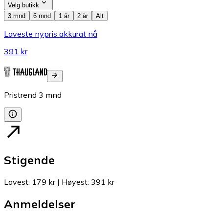
Velg butikk
3 mnd
6 mnd
1 år
2 år
Alt
Laveste nypris akkurat nå
391 kr
Pristrend
3
mnd
Stigende
Lavest
:
179 kr
|
Høyest
:
391 kr
Anmeldelser