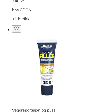
340 kr
hos
CDON
+1 butikk
Veggreparasjon og puss