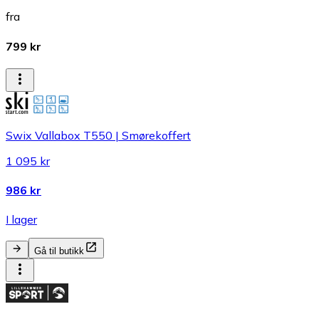
fra
799 kr
Swix Vallabox T550 | Smørekoffert
1 095 kr
986 kr
I lager
Gå til butikk