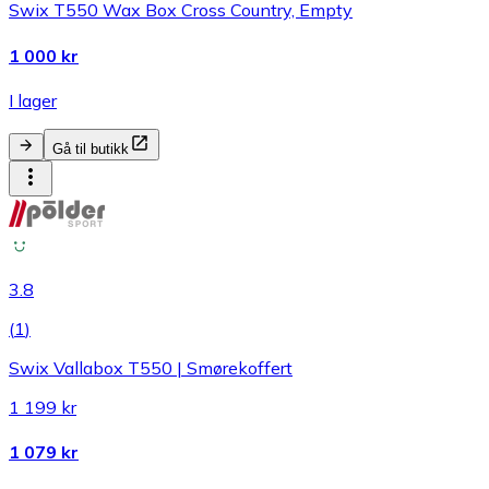
Swix T550 Wax Box Cross Country, Empty
1 000 kr
I lager
Gå til butikk
3.8
(
1
)
Swix Vallabox T550 | Smørekoffert
1 199 kr
1 079 kr