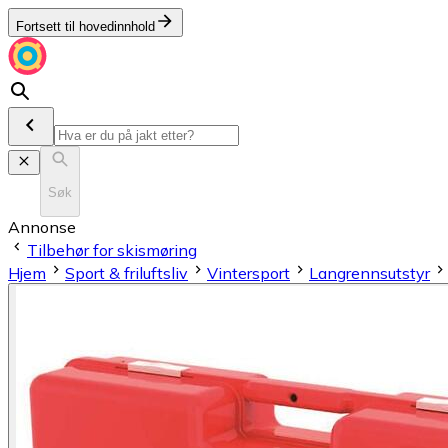
Fortsett til hovedinnhold
Søk
Annonse
Tilbehør for skismøring
Hjem
Sport & friluftsliv
Vintersport
Langrennsutstyr