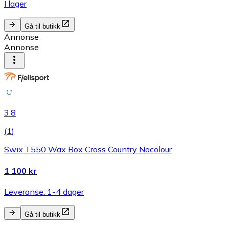
I lager
Gå til butikk
Annonse
Annonse
3.8
(
1
)
Swix T550 Wax Box Cross Country Nocolour
1 100 kr
Leveranse: 1-4 dager
Gå til butikk