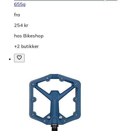
655g
fra
254 kr
hos
Bikeshop
+2 butikker