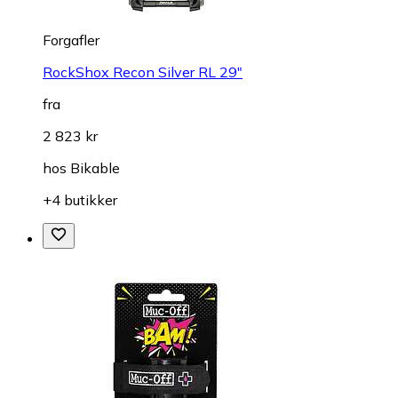
Forgafler
RockShox Recon Silver RL 29"
fra
2 823 kr
hos
Bikable
+4 butikker