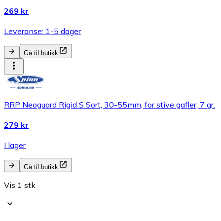
269 kr
Leveranse: 1-5 dager
Gå til butikk
RRP Neoguard Rigid S Sort, 30-55mm, for stive gafler, 7 gr.
279 kr
I lager
Gå til butikk
Vis 1 stk