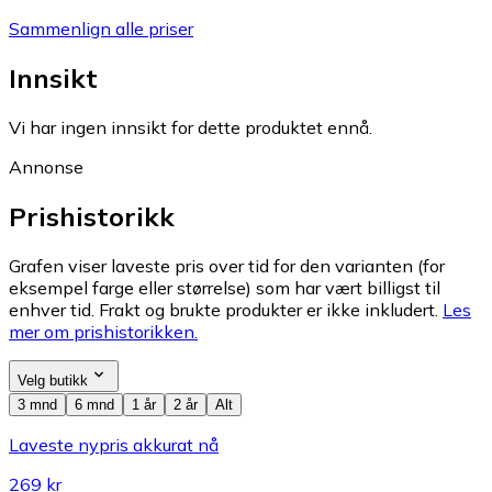
Sammenlign alle priser
Innsikt
Vi har ingen innsikt for dette produktet ennå.
Annonse
Prishistorikk
Grafen viser laveste pris over tid for den varianten (for
eksempel farge eller størrelse) som har vært billigst til
enhver tid. Frakt og brukte produkter er ikke inkludert.
Les
mer om prishistorikken.
Velg butikk
3 mnd
6 mnd
1 år
2 år
Alt
Laveste nypris akkurat nå
269 kr