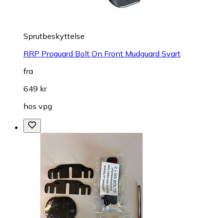
Sprutbeskyttelse
RRP Proguard Bolt On Front Mudguard Svart
fra
649 kr
hos
vpg