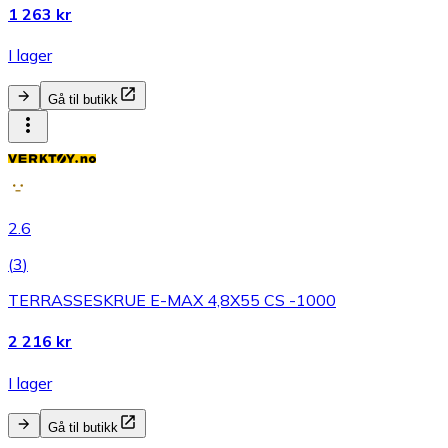
1 263 kr
I lager
Gå til butikk
2.6
(
3
)
TERRASSESKRUE E-MAX 4,8X55 CS -1000
2 216 kr
I lager
Gå til butikk