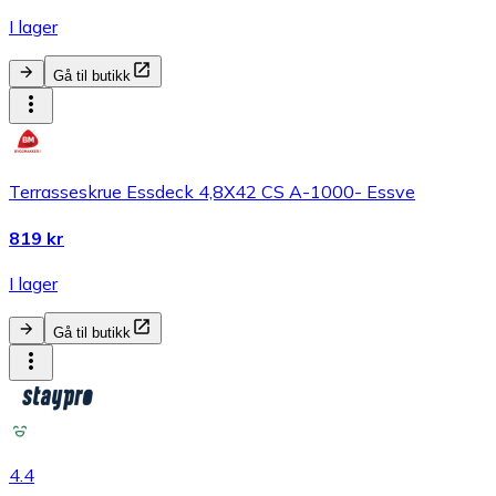
I lager
Gå til butikk
Terrasseskrue Essdeck 4,8X42 CS A-1000- Essve
819 kr
I lager
Gå til butikk
4.4