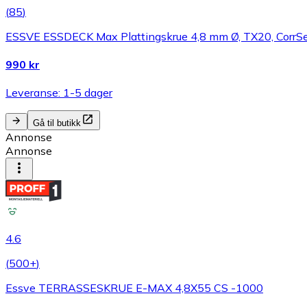
(
85
)
ESSVE ESSDECK Max Plattingskrue 4,8 mm Ø, TX20, CorrS
990 kr
Leveranse: 1-5 dager
Gå til butikk
Annonse
Annonse
4.6
(
500+
)
Essve TERRASSESKRUE E-MAX 4,8X55 CS -1000