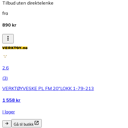
Tilbud uten direktelenke
fra
890 kr
2.6
(
3
)
VERKTØYVESKE PL FM 20"LOKK 1-79-213
1 558 kr
I lager
Gå til butikk