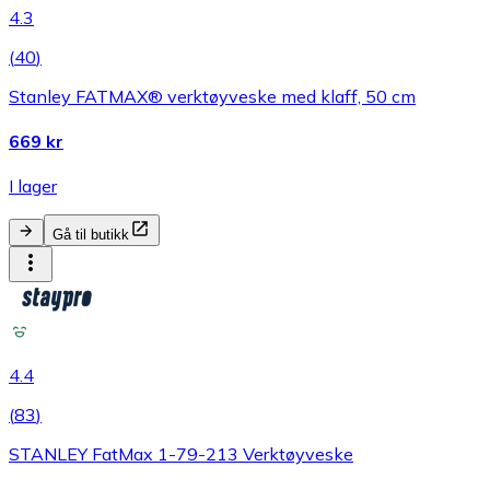
4.3
(
40
)
Stanley FATMAX® verktøyveske med klaff, 50 cm
669 kr
I lager
Gå til butikk
4.4
(
83
)
STANLEY FatMax 1-79-213 Verktøyveske