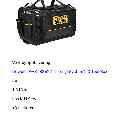
Verktøyoppbevaring
Dewalt DWST83522-1 ToughSystem 2.0 Tool Box
fra
1 010 kr
hos
K-H Service
+3 butikker