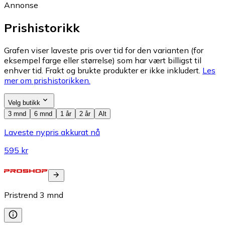
Annonse
Prishistorikk
Grafen viser laveste pris over tid for den varianten (for
eksempel farge eller størrelse) som har vært billigst til
enhver tid. Frakt og brukte produkter er ikke inkludert.
Les
mer om prishistorikken.
Velg butikk
3 mnd
6 mnd
1 år
2 år
Alt
Laveste nypris akkurat nå
595 kr
Pristrend
3
mnd