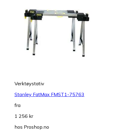
Verktøystativ
Stanley FatMax FMST1-75763
fra
1 256 kr
hos
Proshop.no