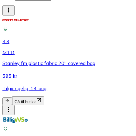
4.3
(
311
)
Stanley fm plastic fabric 20'' covered bag
595 kr
Tilgjengelig: 14. aug.
Gå til butikk