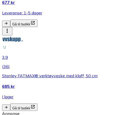
677 kr
Leveranse: 1-5 dager
Gå til butikk
3.9
(
36
)
Stanley FATMAX® verktøyveske med klaff, 50 cm
685 kr
I lager
Gå til butikk
Annonse