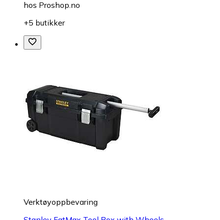
hos
Proshop.no
+5 butikker
Verktøyoppbevaring
Stanley FatMax Tool Box with Wheels