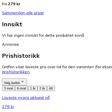
fra
279 kr
Sammenlign alle priser
Innsikt
Vi har ingen innsikt for dette produktet ennå.
Annonse
Prishistorikk
Grafen viser laveste pris over tid for den varianten (for eksem
prishistorikken.
Velg butikk
3 mnd
6 mnd
1 år
2 år
Alt
Laveste nypris akkurat nå
279 kr