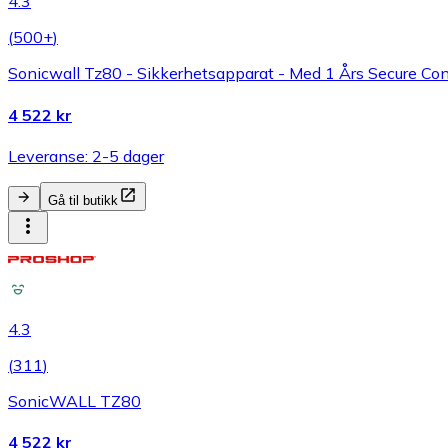
4.3
(
500+
)
Sonicwall Tz80 - Sikkerhetsapparat - Med 1 Års Secure Conn
4 522 kr
Leveranse: 2-5 dager
Gå til butikk
4.3
(
311
)
SonicWALL TZ80
4 522 kr