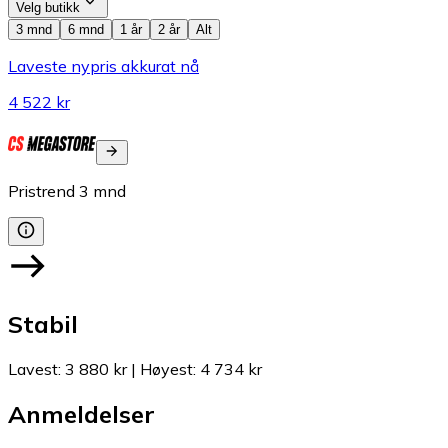
Velg butikk
3 mnd
6 mnd
1 år
2 år
Alt
Laveste nypris akkurat nå
4 522 kr
Pristrend
3
mnd
Stabil
Lavest
:
3 880 kr
|
Høyest
:
4 734 kr
Anmeldelser