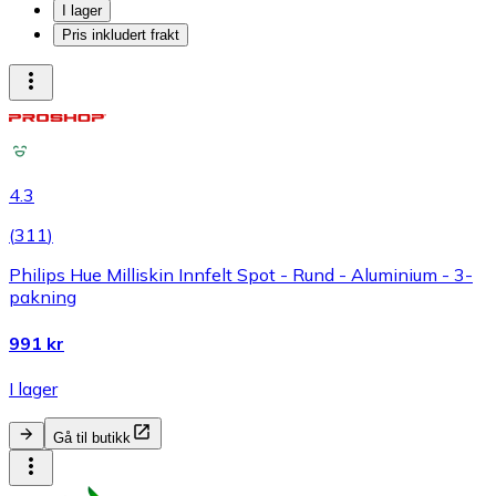
I lager
Pris inkludert frakt
4.3
(
311
)
Philips Hue Milliskin Innfelt Spot - Rund - Aluminium - 3-
pakning
991 kr
I lager
Gå til butikk