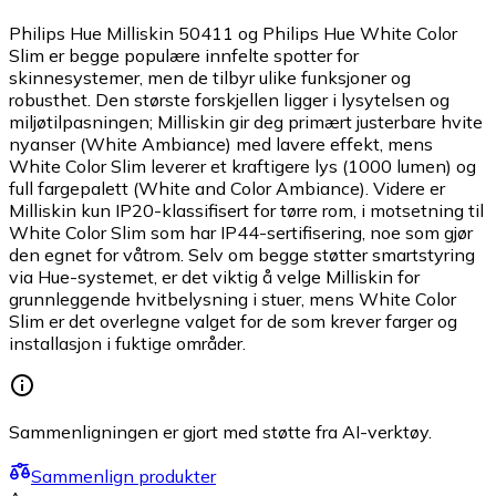
Philips Hue Milliskin 50411 og Philips Hue White Color
Slim er begge populære innfelte spotter for
skinnesystemer, men de tilbyr ulike funksjoner og
robusthet. Den største forskjellen ligger i lysytelsen og
miljøtilpasningen; Milliskin gir deg primært justerbare hvite
nyanser (White Ambiance) med lavere effekt, mens
White Color Slim leverer et kraftigere lys (1000 lumen) og
full fargepalett (White and Color Ambiance). Videre er
Milliskin kun IP20-klassifisert for tørre rom, i motsetning til
White Color Slim som har IP44-sertifisering, noe som gjør
den egnet for våtrom. Selv om begge støtter smartstyring
via Hue-systemet, er det viktig å velge Milliskin for
grunnleggende hvitbelysning i stuer, mens White Color
Slim er det overlegne valget for de som krever farger og
installasjon i fuktige områder.
Sammenligningen er gjort med støtte fra AI-verktøy.
Sammenlign produkter