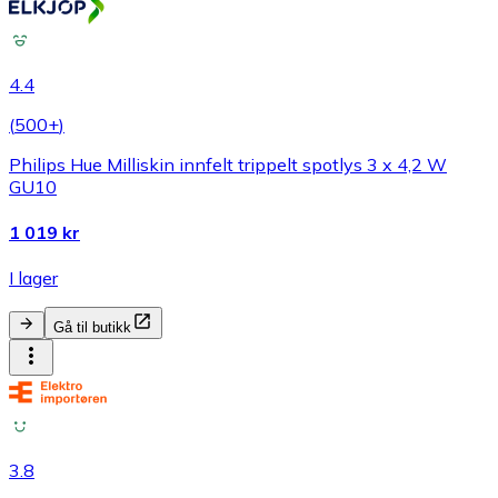
4.4
(
500+
)
Philips Hue Milliskin innfelt trippelt spotlys 3 x 4,2 W
GU10
1 019 kr
I lager
Gå til butikk
3.8