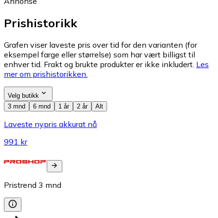
Annonse
Prishistorikk
Grafen viser laveste pris over tid for den varianten (for
eksempel farge eller størrelse) som har vært billigst til
enhver tid. Frakt og brukte produkter er ikke inkludert.
Les
mer om prishistorikken.
Velg butikk
3 mnd
6 mnd
1 år
2 år
Alt
Laveste nypris akkurat nå
991 kr
Pristrend
3
mnd