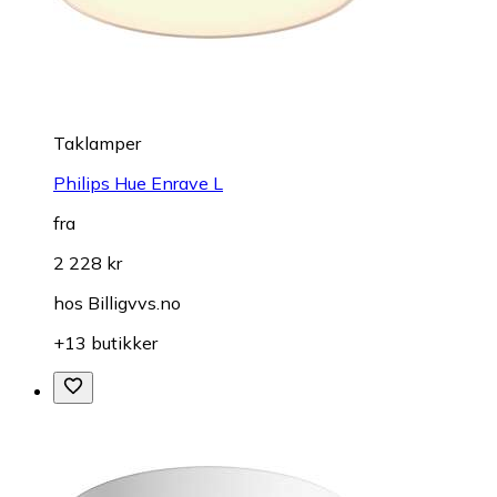
Taklamper
Philips Hue Enrave L
fra
2 228 kr
hos
Billigvvs.no
+13 butikker