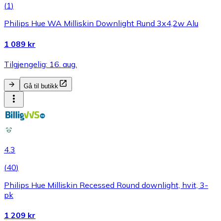
(
1
)
Philips Hue WA Milliskin Downlight Rund 3x4,2w Alu
1 089 kr
Tilgjengelig: 16. aug.
Gå til butikk
4.3
(
40
)
Philips Hue Milliskin Recessed Round downlight, hvit, 3-
pk
1 209 kr