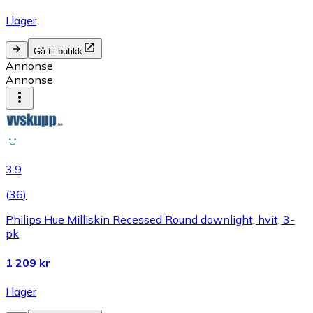
I lager
Gå til butikk
Annonse
Annonse
3.9
(
36
)
Philips Hue Milliskin Recessed Round downlight, hvit, 3-
pk
1 209 kr
I lager