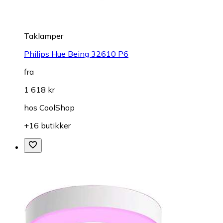
Taklamper
Philips Hue Being 32610 P6
fra
1 618 kr
hos
CoolShop
+16 butikker