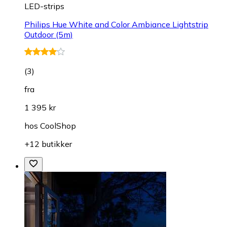
LED-strips
Philips Hue White and Color Ambiance Lightstrip
Outdoor (5m)
(
3
)
fra
1 395 kr
hos
CoolShop
+12 butikker