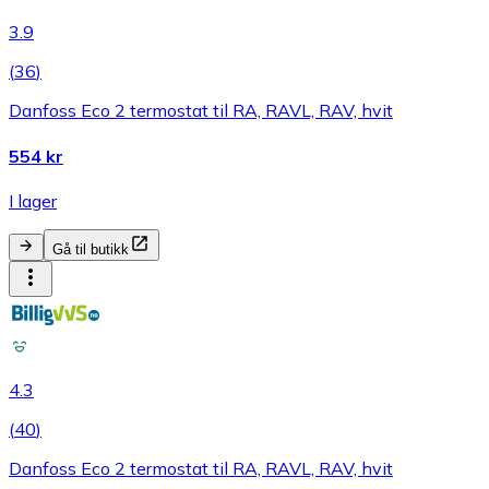
3.9
(
36
)
Danfoss Eco 2 termostat til RA, RAVL, RAV, hvit
554 kr
I lager
Gå til butikk
4.3
(
40
)
Danfoss Eco 2 termostat til RA, RAVL, RAV, hvit