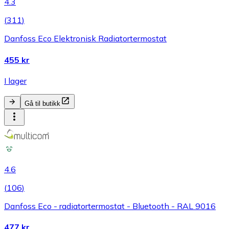
4.3
(
311
)
Danfoss Eco Elektronisk Radiatortermostat
455 kr
I lager
Gå til butikk
4.6
(
106
)
Danfoss Eco - radiatortermostat - Bluetooth - RAL 9016
477 kr