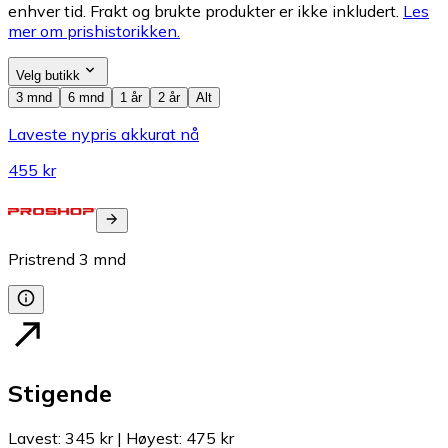
enhver tid. Frakt og brukte produkter er ikke inkludert.
Les
mer om prishistorikken.
Velg butikk
3 mnd
6 mnd
1 år
2 år
Alt
Laveste nypris akkurat nå
455 kr
Pristrend
3
mnd
Stigende
Lavest
:
345 kr
|
Høyest
:
475 kr