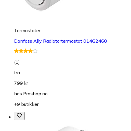
Termostater
Danfoss Ally Radiatortermostat 014G2460
(
1
)
fra
799 kr
hos
Proshop.no
+9 butikker