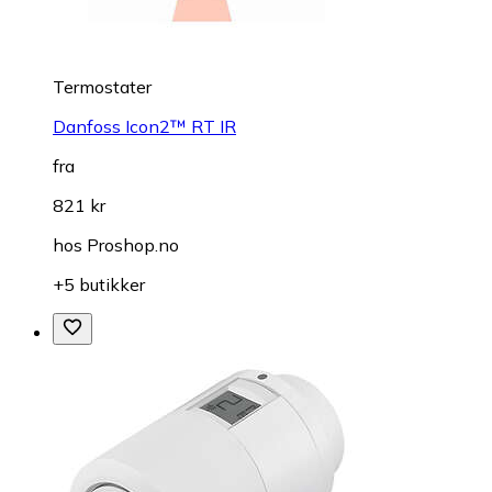
Termostater
Danfoss Icon2™ RT IR
fra
821 kr
hos
Proshop.no
+5 butikker