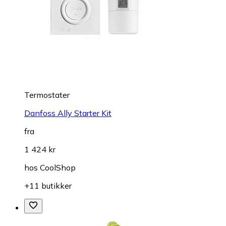
Termostater
Danfoss Ally Starter Kit
fra
1 424 kr
hos
CoolShop
+11 butikker