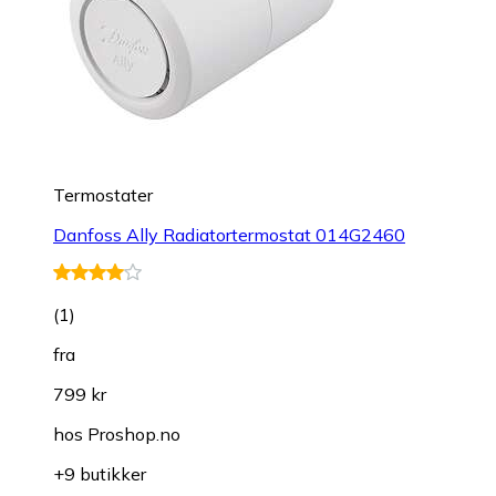
Termostater
Danfoss Ally Radiatortermostat 014G2460
(
1
)
fra
799 kr
hos
Proshop.no
+9 butikker