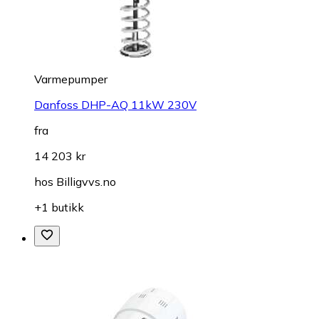
Varmepumper
Danfoss DHP-AQ 11kW 230V
fra
14 203 kr
hos
Billigvvs.no
+1 butikk