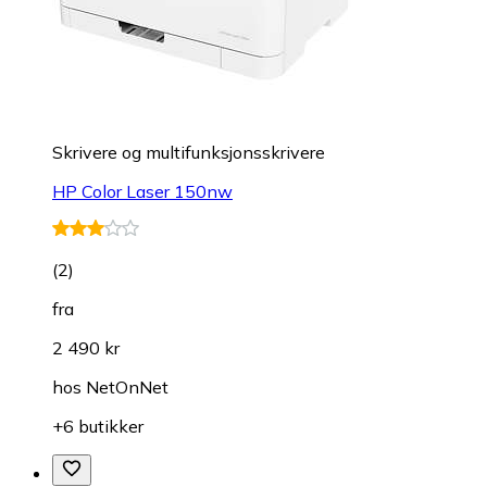
Skrivere og multifunksjonsskrivere
HP Color Laser 150nw
(
2
)
fra
2 490 kr
hos
NetOnNet
+6 butikker