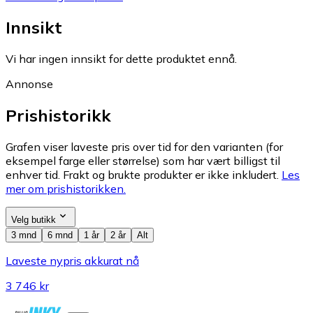
Innsikt
Vi har ingen innsikt for dette produktet ennå.
Annonse
Prishistorikk
Grafen viser laveste pris over tid for den varianten (for
eksempel farge eller størrelse) som har vært billigst til
enhver tid. Frakt og brukte produkter er ikke inkludert.
Les
mer om prishistorikken.
Velg butikk
3 mnd
6 mnd
1 år
2 år
Alt
Laveste nypris akkurat nå
3 746 kr