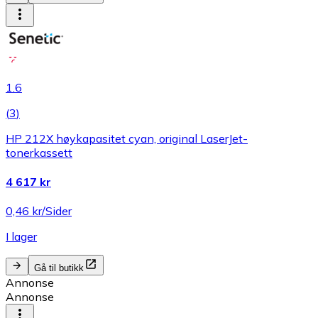
1.6
(
3
)
HP 212X høykapasitet cyan, original LaserJet-
tonerkassett
4 617 kr
0,46 kr/Sider
I lager
Gå til butikk
Annonse
Annonse