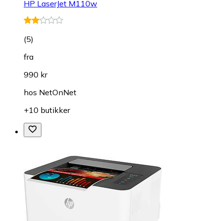
HP LaserJet M110w
(
5
)
fra
990 kr
hos
NetOnNet
+10 butikker