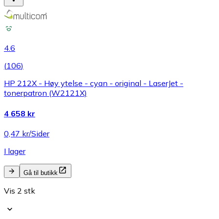
4.6
(
106
)
HP 212X - Høy ytelse - cyan - original - LaserJet -
tonerpatron (W2121X)
4 658 kr
0,47 kr/Sider
I lager
Gå til butikk
Vis 2 stk