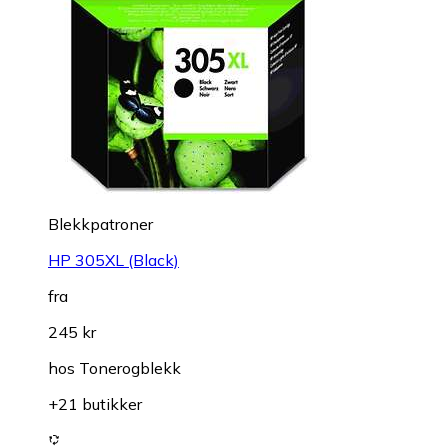
Blekkpatroner
HP 305XL (Black)
fra
245 kr
hos
Tonerogblekk
+21 butikker