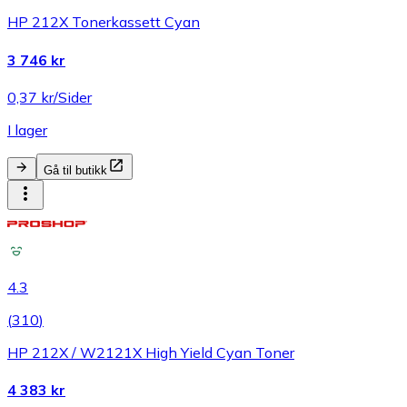
HP 212X Tonerkassett Cyan
3 746 kr
0,37 kr/Sider
I lager
Gå til butikk
4.3
(
310
)
HP 212X / W2121X High Yield Cyan Toner
4 383 kr