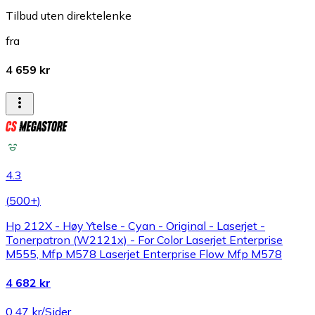
Tilbud uten direktelenke
fra
4 659 kr
4.3
(
500+
)
Hp 212X - Høy Ytelse - Cyan - Original - Laserjet -
Tonerpatron (W2121x) - For Color Laserjet Enterprise
M555, Mfp M578 Laserjet Enterprise Flow Mfp M578
4 682 kr
0,47 kr/Sider