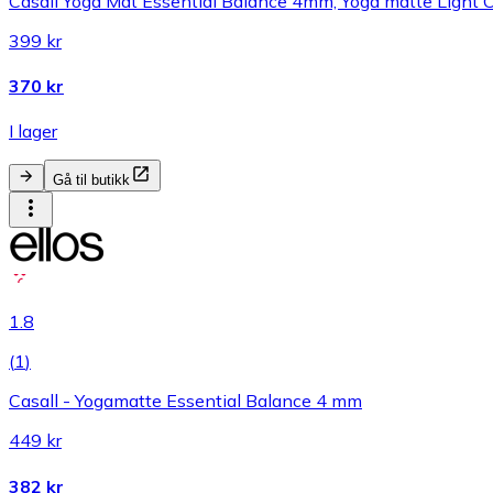
Casall Yoga Mat Essential Balance 4mm, Yoga matte Light
399 kr
370 kr
I lager
Gå til butikk
1.8
(
1
)
Casall - Yogamatte Essential Balance 4 mm
449 kr
382 kr