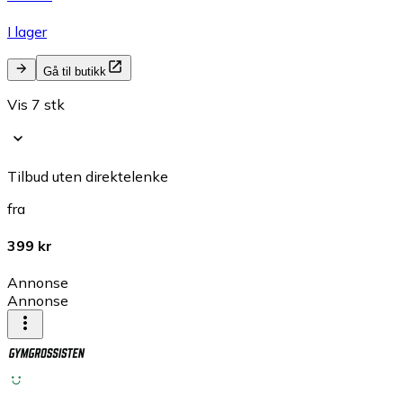
I lager
Gå til butikk
Vis 7 stk
Tilbud uten direktelenke
fra
399 kr
Annonse
Annonse