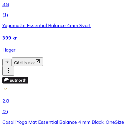
3.8
(
1
)
Yogamatte Essential Balance 4mm Svart
399 kr
I lager
Gå til butikk
2.8
(
2
)
Casall Yoga Mat Essential Balance 4 mm Black, OneSize