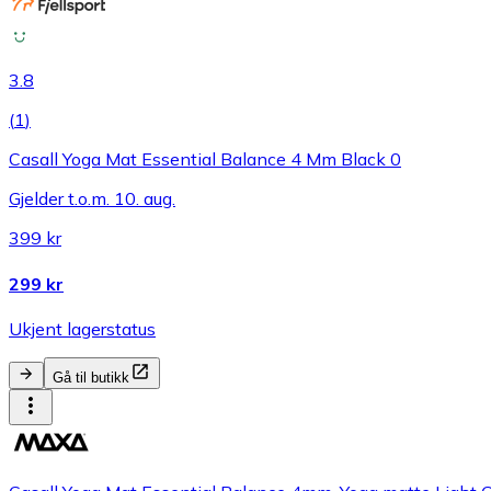
3.8
(
1
)
Casall Yoga Mat Essential Balance 4 Mm Black 0
Gjelder t.o.m. 10. aug.
399 kr
299 kr
Ukjent lagerstatus
Gå til butikk