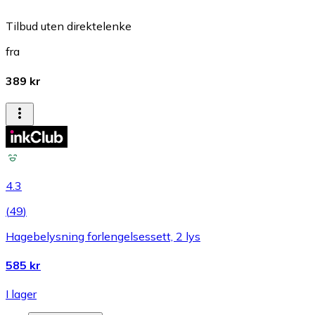
Tilbud uten direktelenke
fra
389 kr
4.3
(
49
)
Hagebelysning forlengelsessett, 2 lys
585 kr
I lager