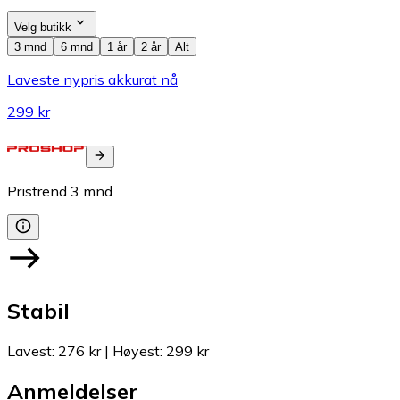
Velg butikk
3 mnd
6 mnd
1 år
2 år
Alt
Laveste nypris akkurat nå
299 kr
Pristrend
3
mnd
Stabil
Lavest
:
276 kr
|
Høyest
:
299 kr
Anmeldelser