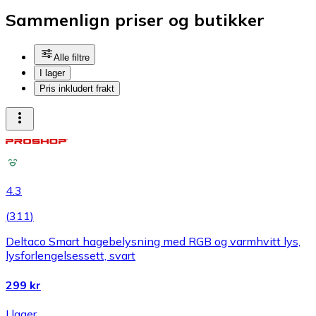
Sammenlign priser og butikker
Alle filtre
I lager
Pris inkludert frakt
4.3
(
311
)
Deltaco Smart hagebelysning med RGB og varmhvitt lys,
lysforlengelsessett, svart
299 kr
I lager