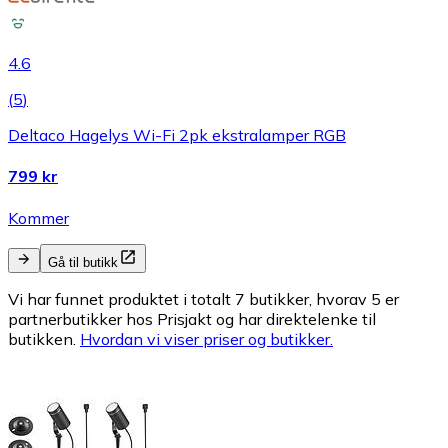
4.6
(
5
)
Deltaco Hagelys Wi-Fi 2pk ekstralamper RGB
799 kr
Kommer
Gå til butikk
Vi har funnet produktet i totalt 7 butikker, hvorav 5 er
partnerbutikker hos Prisjakt og har direktelenke til
butikken.
Hvordan vi viser priser og butikker.