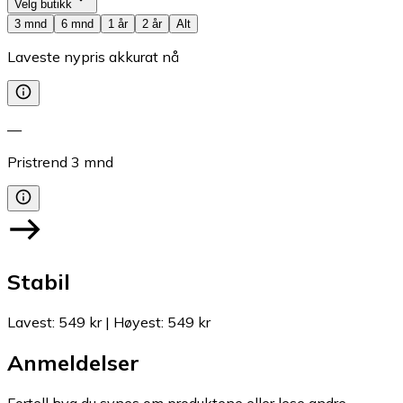
Velg butikk
3 mnd
6 mnd
1 år
2 år
Alt
Laveste nypris akkurat nå
—
Pristrend
3
mnd
Stabil
Lavest
:
549 kr
|
Høyest
:
549 kr
Anmeldelser