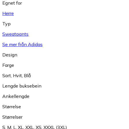
Egnet for
Herre
Typ
Sweatpants
Se mer från Adidas
Design
Farge
Sort
,
Hvit
,
Blå
Lengde buksebein
Ankellengde
Størrelse
Størrelser
S
,
M
,
L
,
XL
,
XXL
,
XS
,
XXXL (3XL)