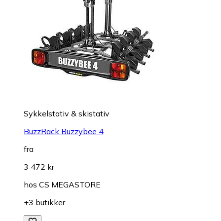
Sykkelstativ & skistativ
BuzzRack Buzzybee 4
fra
3 472 kr
hos
CS MEGASTORE
+3 butikker