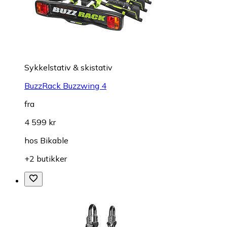
Sykkelstativ & skistativ
BuzzRack Buzzwing 4
fra
4 599 kr
hos
Bikable
+2 butikker