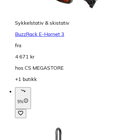
Sykkelstativ & skistativ
BuzzRack E-Hornet 3
fra
4 671 kr
hos
CS MEGASTORE
+1 butikk
5%