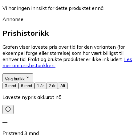
Vi har ingen innsikt for dette produktet ennå.
Annonse
Prishistorikk
Grafen viser laveste pris over tid for den varianten (for
eksempel farge eller størrelse) som har vært billigst til
enhver tid. Frakt og brukte produkter er ikke inkludert.
Les
mer om prishistorikken.
Velg butikk
3 mnd
6 mnd
1 år
2 år
Alt
Laveste nypris akkurat nå
—
Pristrend
3
mnd