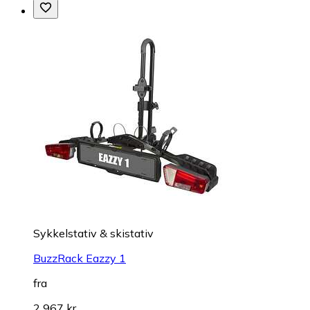
Sykkelstativ & skistativ
BuzzRack Eazzy 1
fra
2 967 kr