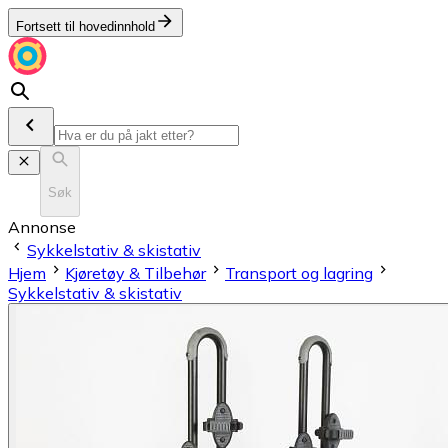
Fortsett til hovedinnhold
Søk
Annonse
Sykkelstativ & skistativ
Hjem
Kjøretøy & Tilbehør
Transport og lagring
Sykkelstativ & skistativ