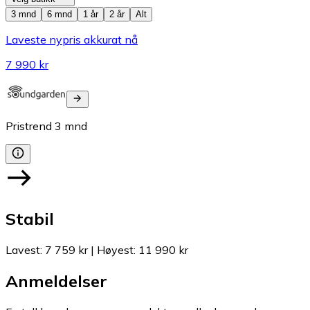
3 mnd
6 mnd
1 år
2 år
Alt
Laveste nypris akkurat nå
7 990 kr
Pristrend
3
mnd
Stabil
Lavest
:
7 759 kr
|
Høyest
:
11 990 kr
Anmeldelser