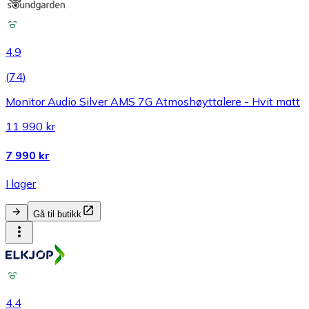
4.9
(
74
)
Monitor Audio Silver AMS 7G Atmoshøyttalere - Hvit matt
11 990 kr
7 990 kr
I lager
Gå til butikk
4.4