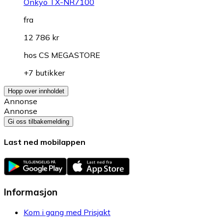
Onkyo TX-NR7100
fra
12 786 kr
hos
CS MEGASTORE
+7 butikker
Hopp over innholdet
Annonse
Annonse
Gi oss tilbakemelding
Last ned mobilappen
Informasjon
Kom i gang med Prisjakt