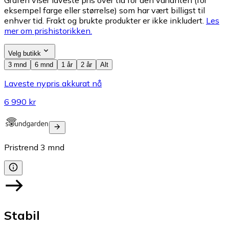
eksempel farge eller størrelse) som har vært billigst til
enhver tid. Frakt og brukte produkter er ikke inkludert.
Les
mer om prishistorikken.
Velg butikk
3 mnd
6 mnd
1 år
2 år
Alt
Laveste nypris akkurat nå
6 990 kr
Pristrend
3
mnd
Stabil