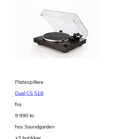
Platespillere
Dual CS 518
fra
9 990 kr
hos
Soundgarden
+3 butikker