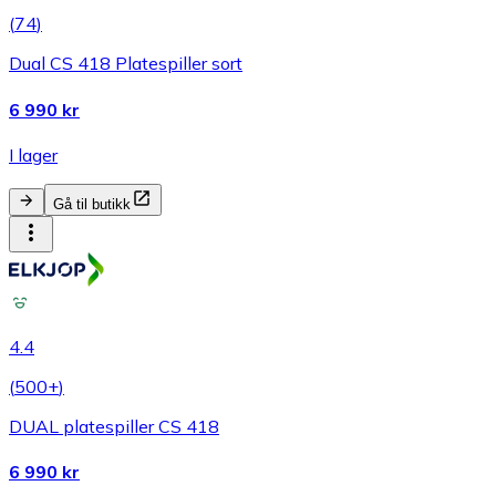
(
74
)
Dual CS 418 Platespiller sort
6 990 kr
I lager
Gå til butikk
4.4
(
500+
)
DUAL platespiller CS 418
6 990 kr