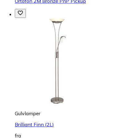
Ortofon 2M Bronze PnP Pickup
Gulvlamper
Brilliant Finn (2L)
fra