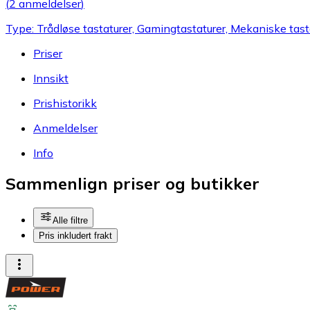
(
2 anmeldelser
)
Type: Trådløse tastaturer, Gamingtastaturer, Mekaniske tasta
Priser
Innsikt
Prishistorikk
Anmeldelser
Info
Sammenlign priser og butikker
Alle filtre
Pris inkludert frakt