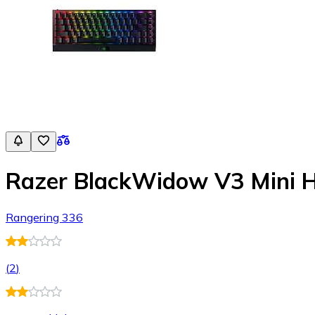
Razer BlackWidow V3 Mini H
Rangering 336
(
2
)