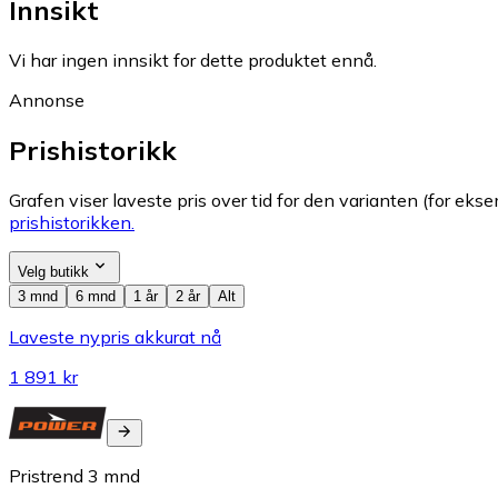
Innsikt
Vi har ingen innsikt for dette produktet ennå.
Annonse
Prishistorikk
Grafen viser laveste pris over tid for den varianten (for eksem
prishistorikken.
Velg butikk
3 mnd
6 mnd
1 år
2 år
Alt
Laveste nypris akkurat nå
1 891 kr
Pristrend
3
mnd