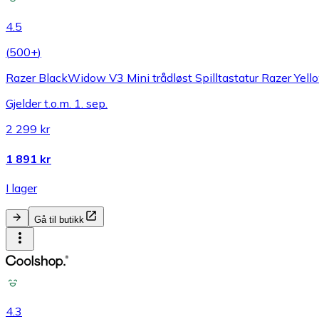
4.5
(
500+
)
Razer BlackWidow V3 Mini trådløst Spilltastatur Razer Yel
Gjelder t.o.m. 1. sep.
2 299 kr
1 891 kr
I lager
Gå til butikk
4.3