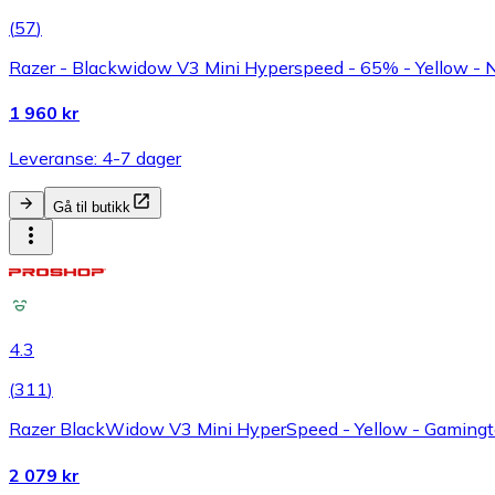
(
57
)
Razer - Blackwidow V3 Mini Hyperspeed - 65% - Yellow - N
1 960 kr
Leveranse: 4-7 dager
Gå til butikk
4.3
(
311
)
Razer BlackWidow V3 Mini HyperSpeed - Yellow - Gamingta
2 079 kr