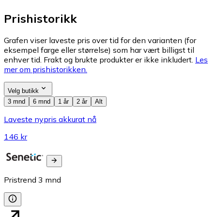
Prishistorikk
Grafen viser laveste pris over tid for den varianten (for
eksempel farge eller størrelse) som har vært billigst til
enhver tid. Frakt og brukte produkter er ikke inkludert.
Les
mer om prishistorikken.
Velg butikk
3 mnd
6 mnd
1 år
2 år
Alt
Laveste nypris akkurat nå
146 kr
Pristrend
3
mnd