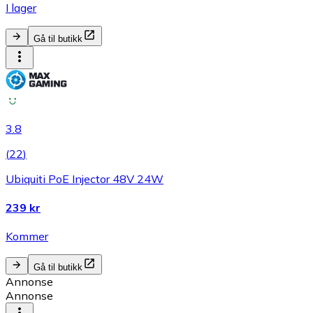
I lager
Gå til butikk
3.8
(
22
)
Ubiquiti PoE Injector 48V 24W
239 kr
Kommer
Gå til butikk
Annonse
Annonse