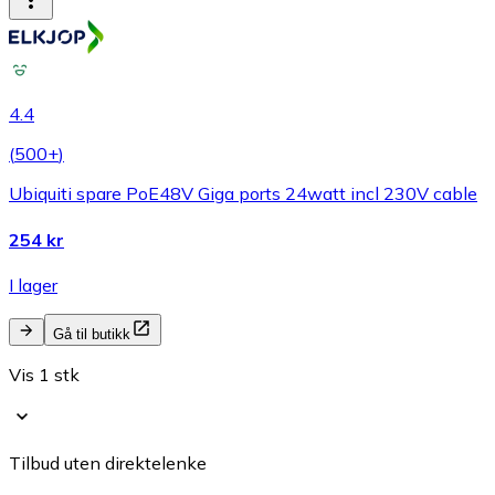
4.4
(
500+
)
Ubiquiti spare PoE48V Giga ports 24watt incl 230V cable
254 kr
I lager
Gå til butikk
Vis 1 stk
Tilbud uten direktelenke