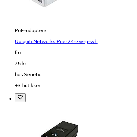
PoE-adaptere
Ubiquiti Networks Poe-24-7w-g-wh
fra
75 kr
hos
Senetic
+3 butikker