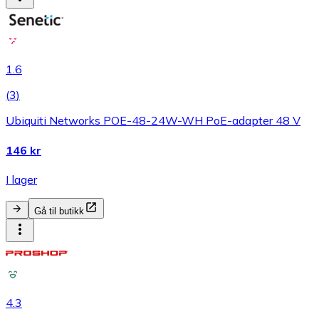
1.6
(
3
)
Ubiquiti Networks POE-48-24W-WH PoE-adapter 48 V
146 kr
I lager
Gå til butikk
4.3