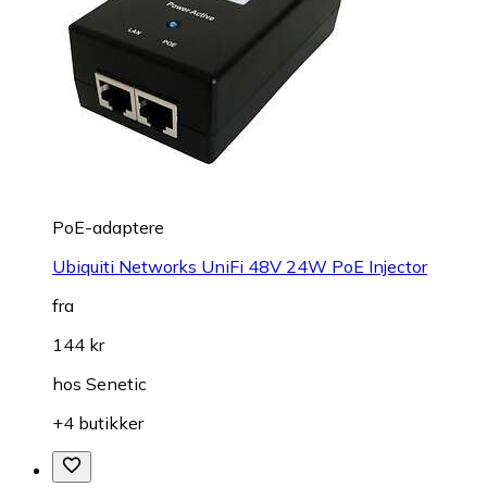
PoE-adaptere
Ubiquiti Networks UniFi 48V 24W PoE Injector
fra
144 kr
hos
Senetic
+4 butikker