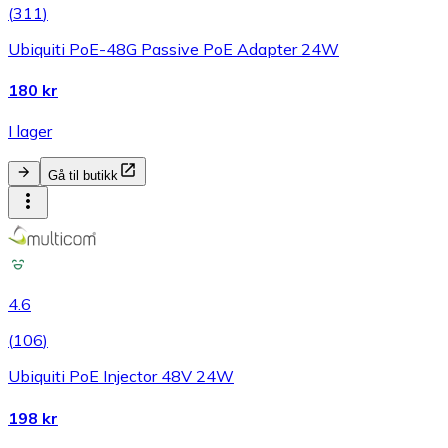
(
311
)
Ubiquiti PoE-48G Passive PoE Adapter 24W
180 kr
I lager
Gå til butikk
4.6
(
106
)
Ubiquiti PoE Injector 48V 24W
198 kr