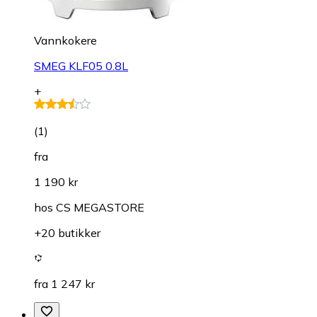
Vannkokere
SMEG KLF05 0.8L
+
(
1
)
fra
1 190 kr
hos
CS MEGASTORE
+20 butikker
fra 1 247 kr