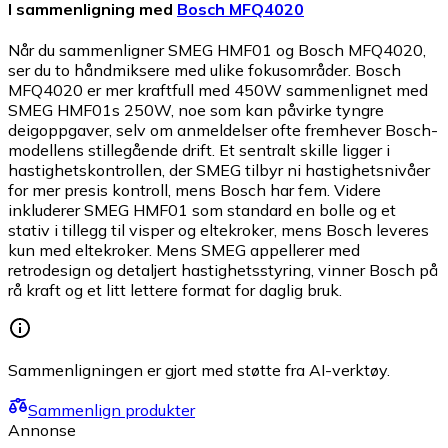
I sammenligning med
Bosch MFQ4020
Når du sammenligner SMEG HMF01 og Bosch MFQ4020,
ser du to håndmiksere med ulike fokusområder. Bosch
MFQ4020 er mer kraftfull med 450W sammenlignet med
SMEG HMF01s 250W, noe som kan påvirke tyngre
deigoppgaver, selv om anmeldelser ofte fremhever Bosch-
modellens stillegående drift. Et sentralt skille ligger i
hastighetskontrollen, der SMEG tilbyr ni hastighetsnivåer
for mer presis kontroll, mens Bosch har fem. Videre
inkluderer SMEG HMF01 som standard en bolle og et
stativ i tillegg til visper og eltekroker, mens Bosch leveres
kun med eltekroker. Mens SMEG appellerer med
retrodesign og detaljert hastighetsstyring, vinner Bosch på
rå kraft og et litt lettere format for daglig bruk.
Sammenligningen er gjort med støtte fra AI-verktøy.
Sammenlign produkter
Annonse