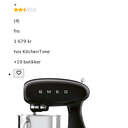
+
(
4
)
fra
1 679 kr
hos
KitchenTime
+19 butikker