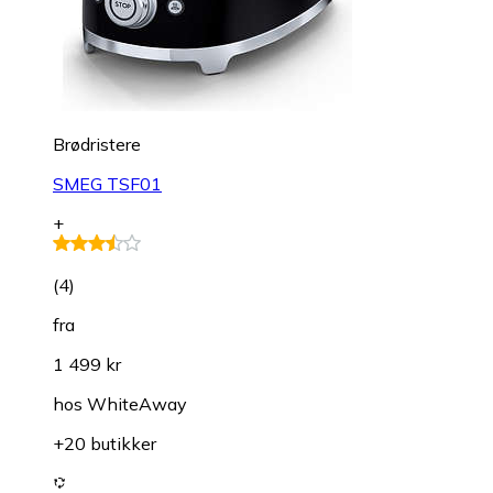
Brødristere
SMEG TSF01
+
(
4
)
fra
1 499 kr
hos
WhiteAway
+20 butikker