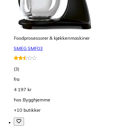
Foodprosessorer & kjøkkenmaskiner
SMEG SMF03
(
3
)
fra
4 197 kr
hos
Bygghjemme
+10 butikker