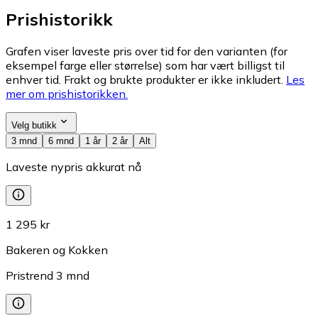
Prishistorikk
Grafen viser laveste pris over tid for den varianten (for
eksempel farge eller størrelse) som har vært billigst til
enhver tid. Frakt og brukte produkter er ikke inkludert.
Les
mer om prishistorikken.
Velg butikk
3 mnd
6 mnd
1 år
2 år
Alt
Laveste nypris akkurat nå
1 295 kr
Bakeren og Kokken
Pristrend
3
mnd