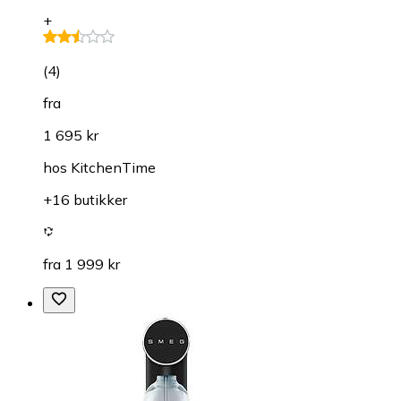
+
(
4
)
fra
1 695 kr
hos
KitchenTime
+16 butikker
fra 1 999 kr