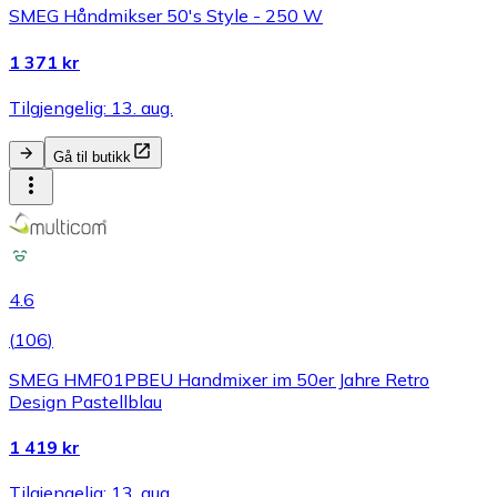
SMEG Håndmikser 50's Style - 250 W
1 371 kr
Tilgjengelig: 13. aug.
Gå til butikk
4.6
(
106
)
SMEG HMF01PBEU Handmixer im 50er Jahre Retro
Design Pastellblau
1 419 kr
Tilgjengelig: 13. aug.