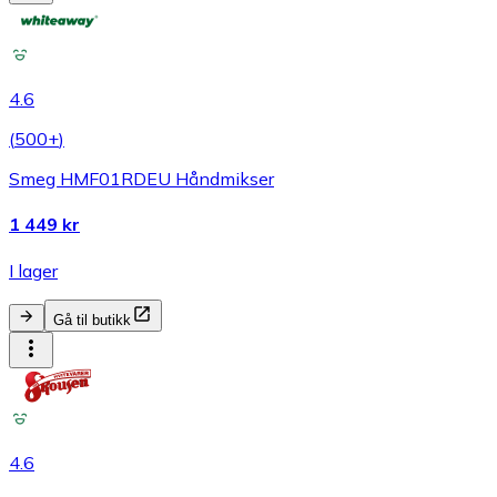
4.6
(
500+
)
Smeg HMF01RDEU Håndmikser
1 449 kr
I lager
Gå til butikk
4.6