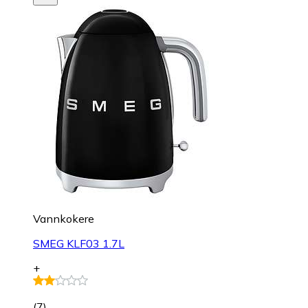
Vannkokere
SMEG KLF03 1.7L
+
(
7
)