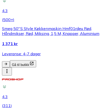
4.3
(
500+
)
Smeg 50''S Style Køkkenmaskin Hmf01rdeu Rød,
Håndmikser, Rød, Miksing, 1,5 M, Knapper, Aluminium
1 371 kr
Leveranse: 4-7 dager
Gå til butikk
4.3
(
311
)