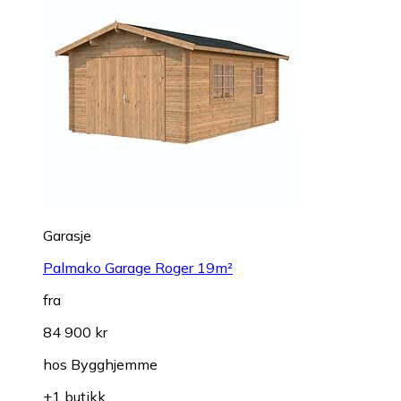
Garasje
Palmako Garage Roger 19m²
fra
84 900 kr
hos
Bygghjemme
+1 butikk