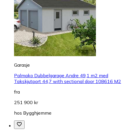
Garasje
Palmako Dubbelgarage Andre 49,1 m2 med
Takskjutport 44,7 with sectional door 108616 M2
fra
251 900 kr
hos
Bygghjemme