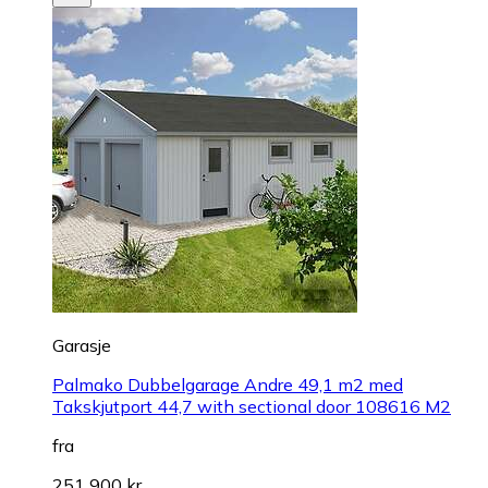
Garasje
Palmako Dubbelgarage Andre 49,1 m2 med
Takskjutport 44,7 with sectional door 108616 M2
fra
251 900 kr