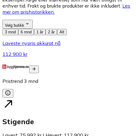
enhver tid. Frakt og brukte produkter er ikke inkludert.
Les
mer om prishistorikken.
Velg butikk
3 mnd
6 mnd
1 år
2 år
Alt
Laveste nypris akkurat nå
112 900 kr
Pristrend
3
mnd
Stigende
Lavest
:
75 992 kr
|
Høyest
:
112 900 kr