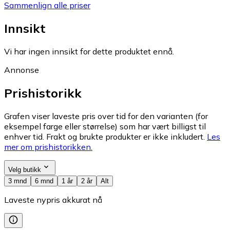
Sammenlign alle priser
Innsikt
Vi har ingen innsikt for dette produktet ennå.
Annonse
Prishistorikk
Grafen viser laveste pris over tid for den varianten (for
eksempel farge eller størrelse) som har vært billigst til
enhver tid. Frakt og brukte produkter er ikke inkludert.
Les
mer om prishistorikken.
Velg butikk
3 mnd
6 mnd
1 år
2 år
Alt
Laveste nypris akkurat nå