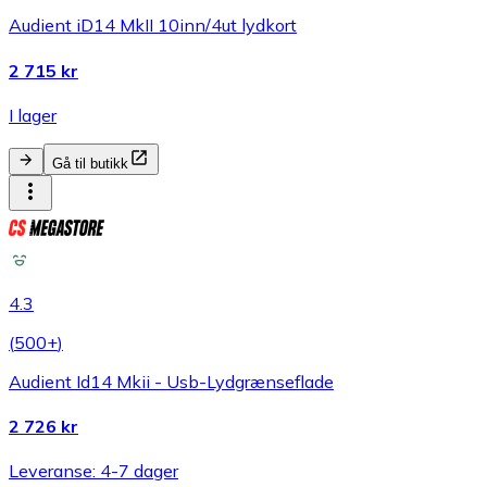
Audient iD14 MkII 10inn/4ut lydkort
2 715 kr
I lager
Gå til butikk
4.3
(
500+
)
Audient Id14 Mkii - Usb-Lydgrænseflade
2 726 kr
Leveranse: 4-7 dager