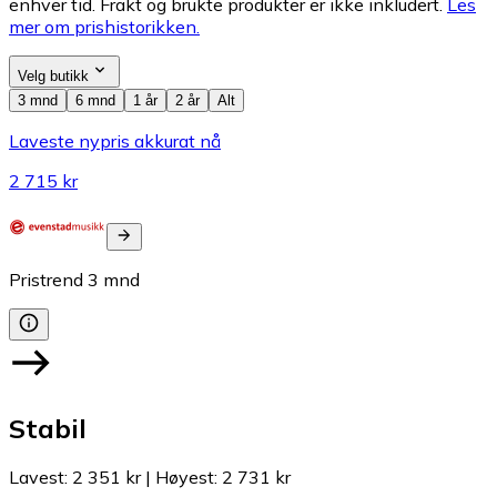
enhver tid. Frakt og brukte produkter er ikke inkludert.
Les
mer om prishistorikken.
Velg butikk
3 mnd
6 mnd
1 år
2 år
Alt
Laveste nypris akkurat nå
2 715 kr
Pristrend
3
mnd
Stabil
Lavest
:
2 351 kr
|
Høyest
:
2 731 kr