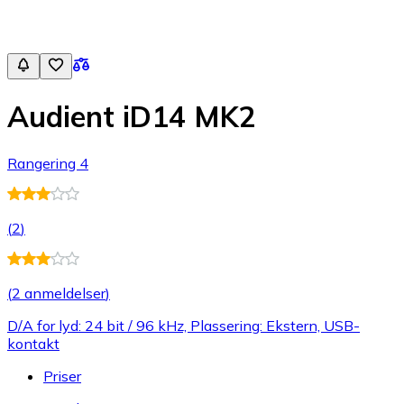
Audient iD14 MK2
Rangering 4
(
2
)
(
2 anmeldelser
)
D/A for lyd: 24 bit / 96 kHz, Plassering: Ekstern, USB-
kontakt
Priser