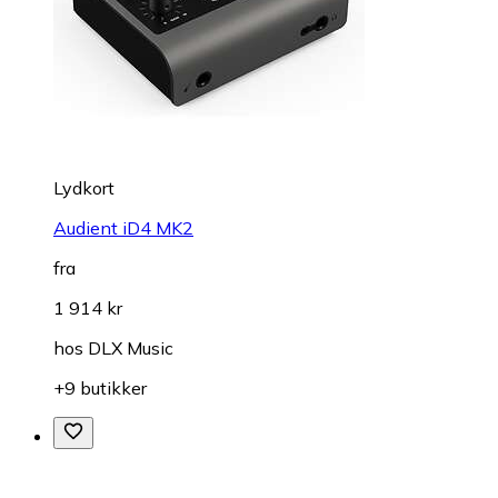
Lydkort
Audient iD4 MK2
fra
1 914 kr
hos
DLX Music
+9 butikker