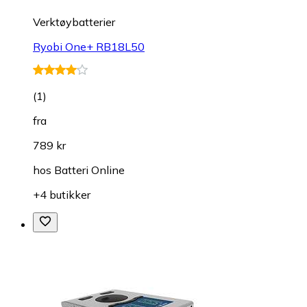
Verktøybatterier
Ryobi One+ RB18L50
(
1
)
fra
789 kr
hos
Batteri Online
+4 butikker