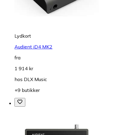
Lydkort
Audient iD4 MK2
fra
1 914 kr
hos
DLX Music
+9 butikker