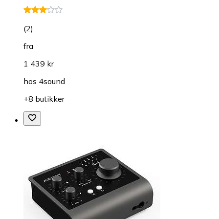
(
2
)
fra
1 439 kr
hos
4sound
+8 butikker