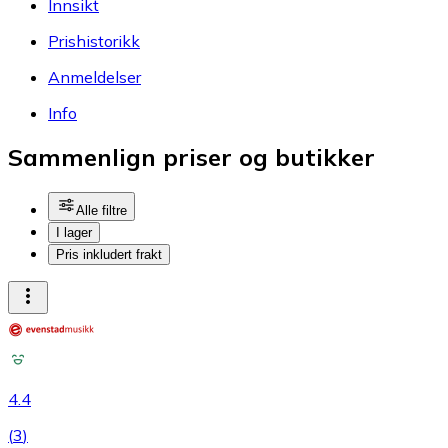
Innsikt
Prishistorikk
Anmeldelser
Info
Sammenlign priser og butikker
Alle filtre
I lager
Pris inkludert frakt
4.4
(
3
)