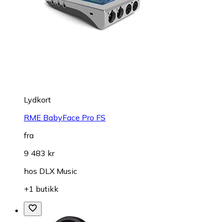
Lydkort
RME BabyFace Pro FS
fra
9 483 kr
hos
DLX Music
+1 butikk