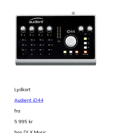
Lydkort
Audient iD44
fra
5 995 kr
hos
DLX Music