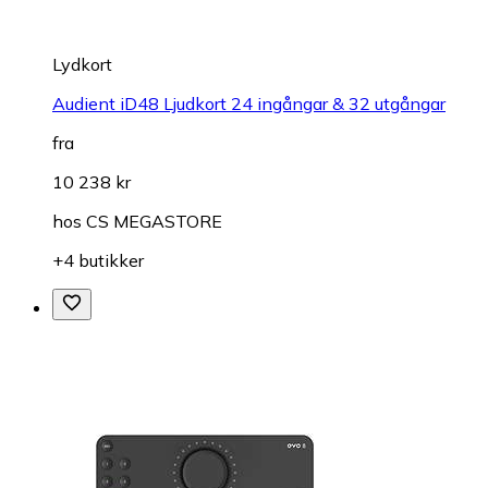
Lydkort
Audient iD48 Ljudkort 24 ingångar & 32 utgångar
fra
10 238 kr
hos
CS MEGASTORE
+4 butikker