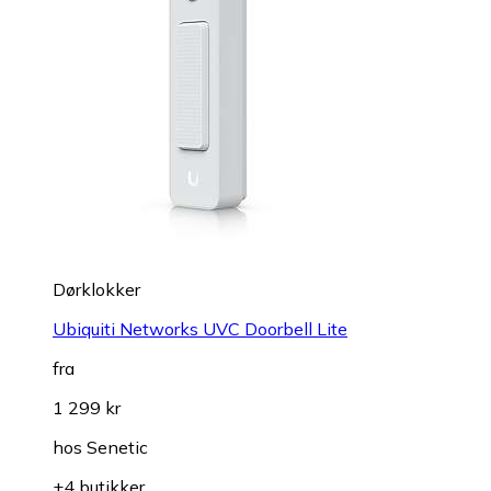
Dørklokker
Ubiquiti Networks UVC Doorbell Lite
fra
1 299 kr
hos
Senetic
+4 butikker