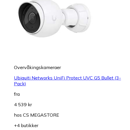
Overvåkings­kameraer
Ubiquiti Networks UniFi Protect UVC G5 Bullet (3-
Pack)
fra
4 539 kr
hos
CS MEGASTORE
+4 butikker