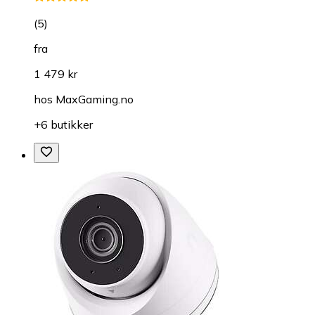
(
5
)
fra
1 479 kr
hos
MaxGaming.no
+6 butikker