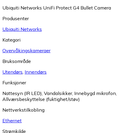
Ubiquiti Networks UniFi Protect G4 Bullet Camera
Produsenter
Ubiquiti Networks
Kategori
Overvåkings­kameraer
Bruksområde
Utendørs
,
Innendørs
Funksjoner
Nattesyn (IR LED)
,
Vandalsikker
,
Innebygd mikrofon
,
Allværsbeskyttelse (fuktighet/støv)
Nettverkstilkobling
Ethernet
Strømkilde