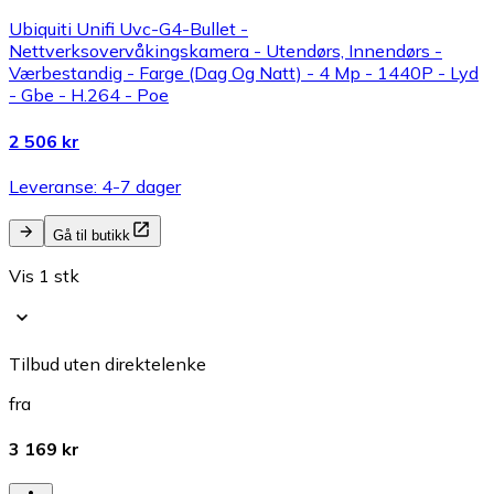
Ubiquiti Unifi Uvc-G4-Bullet -
Nettverksovervåkingskamera - Utendørs, Innendørs -
Værbestandig - Farge (Dag Og Natt) - 4 Mp - 1440P - Lyd
- Gbe - H.264 - Poe
2 506 kr
Leveranse: 4-7 dager
Gå til butikk
Vis 1 stk
Tilbud uten direktelenke
fra
3 169 kr