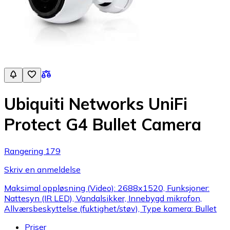
Ubiquiti Networks UniFi
Protect G4 Bullet Camera
Rangering 179
Skriv en anmeldelse
Maksimal oppløsning (Video): 2688x1520, Funksjoner:
Nattesyn (IR LED), Vandalsikker, Innebygd mikrofon,
Allværsbeskyttelse (fuktighet/støv), Type kamera: Bullet
Priser