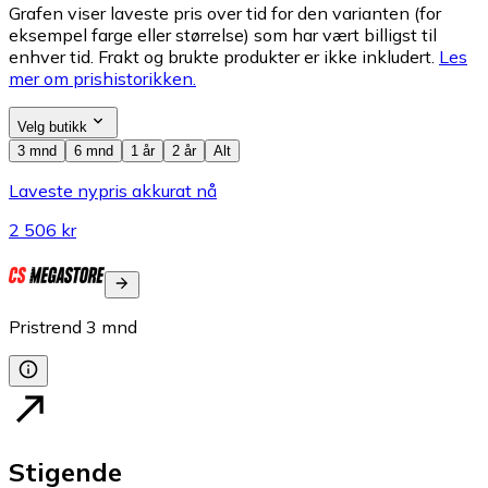
Grafen viser laveste pris over tid for den varianten (for
eksempel farge eller størrelse) som har vært billigst til
enhver tid. Frakt og brukte produkter er ikke inkludert.
Les
mer om prishistorikken.
Velg butikk
3 mnd
6 mnd
1 år
2 år
Alt
Laveste nypris akkurat nå
2 506 kr
Pristrend
3
mnd
Stigende