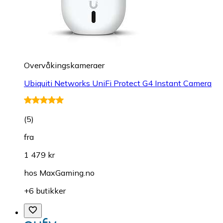
Overvåkings­kameraer
Ubiquiti Networks UniFi Protect G4 Instant Camera
(
5
)
fra
1 479 kr
hos
MaxGaming.no
+6 butikker