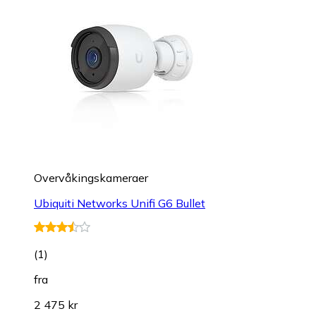
Overvåkings­kameraer
Ubiquiti Networks Unifi G6 Bullet
(
1
)
fra
2 475 kr