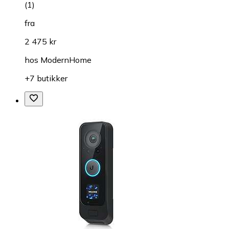
(
1
)
fra
2 475 kr
hos
ModernHome
+7 butikker