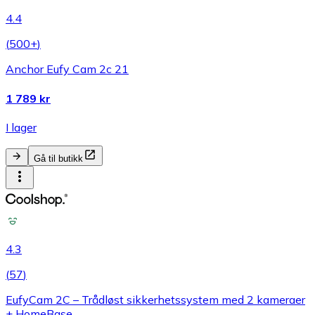
4.4
(
500+
)
Anchor Eufy Cam 2c 21
1 789 kr
I lager
Gå til butikk
4.3
(
57
)
EufyCam 2C – Trådløst sikkerhetssystem med 2 kameraer
+ HomeBase