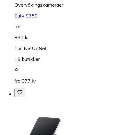
Overvåkings­kameraer
Eufy S350
fra
890 kr
hos
NetOnNet
+8 butikker
fra 977 kr