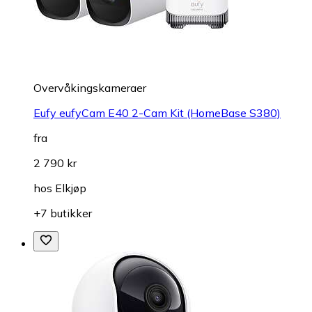
Overvåkings­kameraer
Eufy eufyCam E40 2-Cam Kit (HomeBase S380)
fra
2 790 kr
hos
Elkjøp
+7 butikker