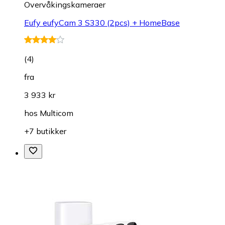
Overvåkings­kameraer
Eufy eufyCam 3 S330 (2pcs) + HomeBase
(
4
)
fra
3 933 kr
hos
Multicom
+7 butikker