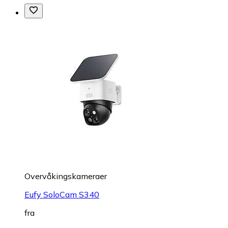
Overvåkings­kameraer
Eufy SoloCam S340
fra