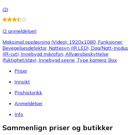
(
2
)
(
2 anmeldelser
)
Maksimal oppløsning (Video): 1920x1080, Funksjoner:
Bevegelsesdetektor, Nattesyn (IR LED), Dag/Natt-modus
(IR-cut), Innebygd mikrofon, Allværsbeskyttelse
(fuktighet/støv), Innebygd sirene, Type kamera: Box
Priser
Innsikt
Prishistorikk
Anmeldelser
Info
Sammenlign priser og butikker