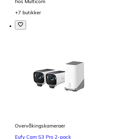
hos
Multicom
+7 butikker
Overvåkings­kameraer
Eufy Cam S3 Pro 2-pack