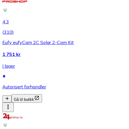
4.3
(
310
)
Eufy eufyCam 2C Solar 2-Cam Kit
1 751 kr
I lager
Autorisert forhandler
Gå til butikk