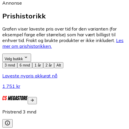
Annonse
Prishistorikk
Grafen viser laveste pris over tid for den varianten (for
eksempel farge eller størrelse) som har vært billigst til
enhver tid. Frakt og brukte produkter er ikke inkludert.
Les
mer om prishistorikken.
Velg butikk
3 mnd
6 mnd
1 år
2 år
Alt
Laveste nypris akkurat nå
1 751 kr
Pristrend
3
mnd