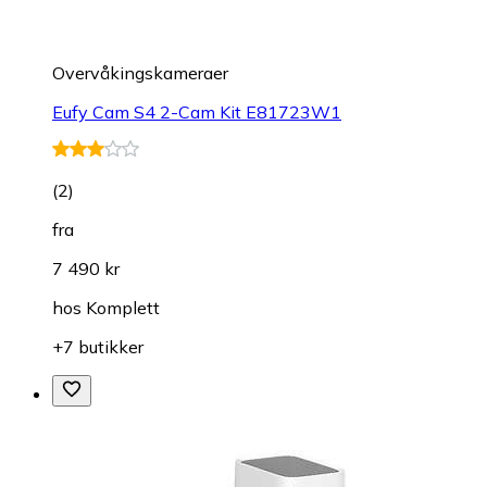
Overvåkings­kameraer
Eufy Cam S4 2-Cam Kit E81723W1
(
2
)
fra
7 490 kr
hos
Komplett
+7 butikker