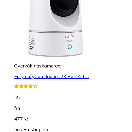
Overvåkings­kameraer
Eufy eufyCam Indoor 2K Pan & Tilt
(
4
)
fra
477 kr
hos
Proshop.no