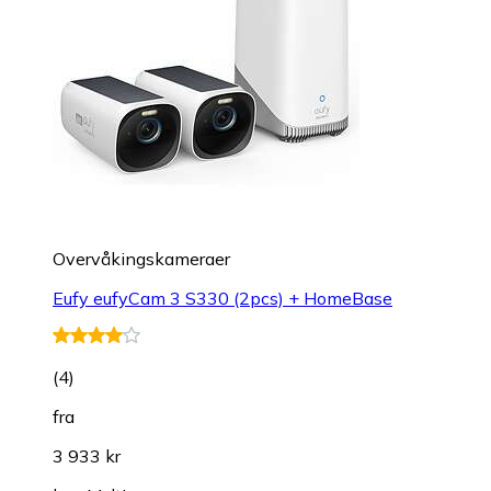
Overvåkings­kameraer
Eufy eufyCam 3 S330 (2pcs) + HomeBase
(
4
)
fra
3 933 kr