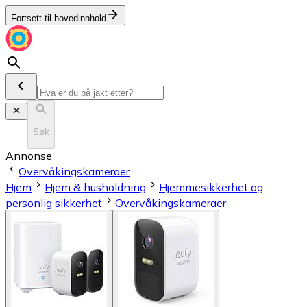
Fortsett til hovedinnhold
Søk
Annonse
Overvåkings­kameraer
Hjem
Hjem & husholdning
Hjemmesikkerhet og
personlig sikkerhet
Overvåkings­kameraer