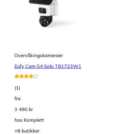
Overvåkings­kameraer
Eufy Cam S4 Solo T81723W1
(
1
)
fra
3 490 kr
hos
Komplett
+8 butikker