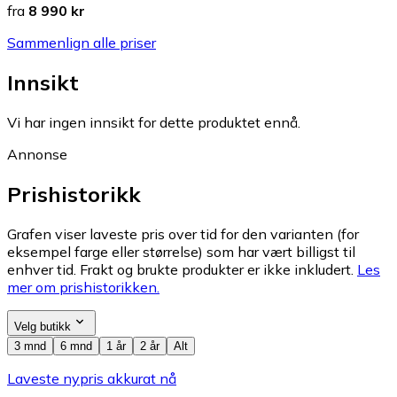
fra
8 990 kr
Sammenlign alle priser
Innsikt
Vi har ingen innsikt for dette produktet ennå.
Annonse
Prishistorikk
Grafen viser laveste pris over tid for den varianten (for
eksempel farge eller størrelse) som har vært billigst til
enhver tid. Frakt og brukte produkter er ikke inkludert.
Les
mer om prishistorikken.
Velg butikk
3 mnd
6 mnd
1 år
2 år
Alt
Laveste nypris akkurat nå