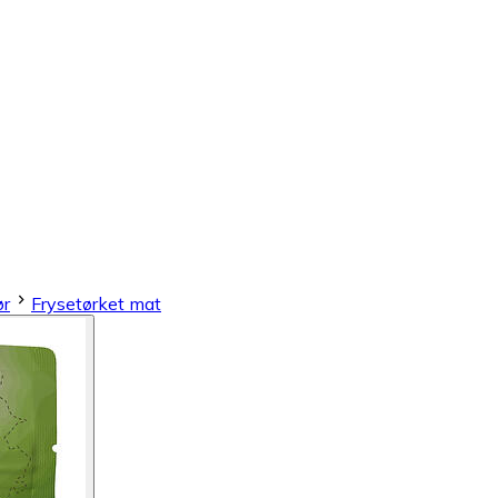
ør
Frysetørket mat