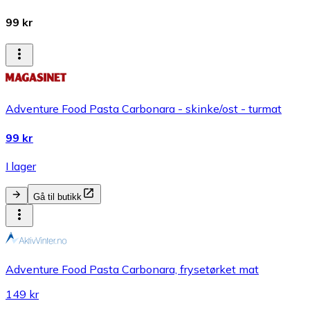
99 kr
Adventure Food Pasta Carbonara - skinke/ost - turmat
99 kr
I lager
Gå til butikk
Adventure Food Pasta Carbonara, frysetørket mat
149 kr