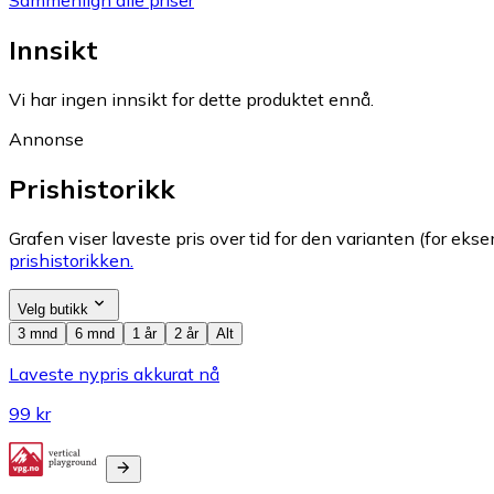
Sammenlign alle priser
Innsikt
Vi har ingen innsikt for dette produktet ennå.
Annonse
Prishistorikk
Grafen viser laveste pris over tid for den varianten (for eksem
prishistorikken.
Velg butikk
3 mnd
6 mnd
1 år
2 år
Alt
Laveste nypris akkurat nå
99 kr