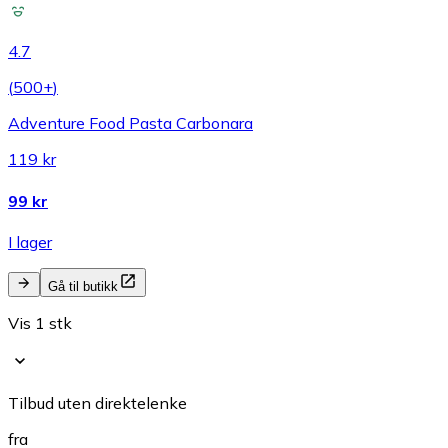
4.7
(
500+
)
Adventure Food Pasta Carbonara
119 kr
99 kr
I lager
Gå til butikk
Vis 1 stk
Tilbud uten direktelenke
fra