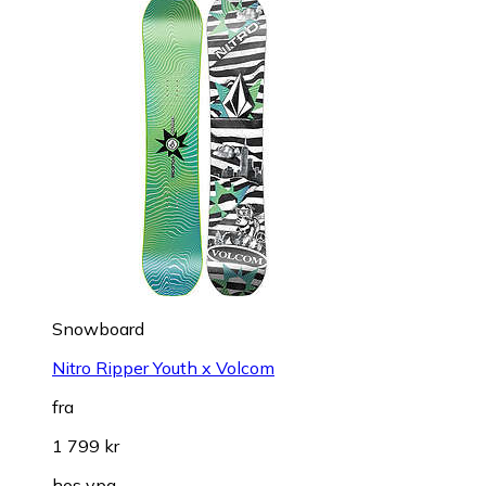
Snowboard
Nitro Ripper Youth x Volcom
fra
1 799 kr
hos
vpg