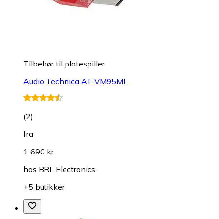
Tilbehør til platespiller
Audio Technica AT-VM95ML
(
2
)
fra
1 690 kr
hos
BRL Electronics
+5 butikker