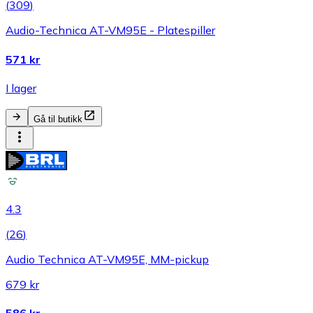
(
309
)
Audio-Technica AT-VM95E - Platespiller
571 kr
I lager
Gå til butikk
4.3
(
26
)
Audio Technica AT-VM95E, MM-pickup
679 kr