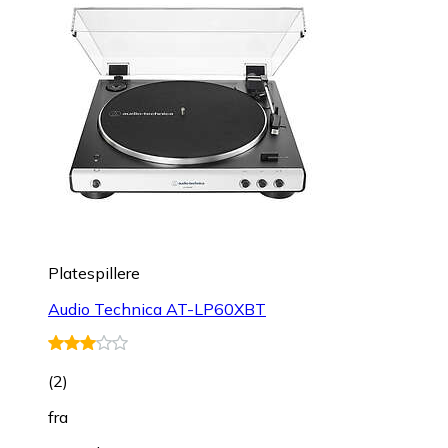
Platespillere
Audio Technica AT-LP60XBT
(
2
)
fra