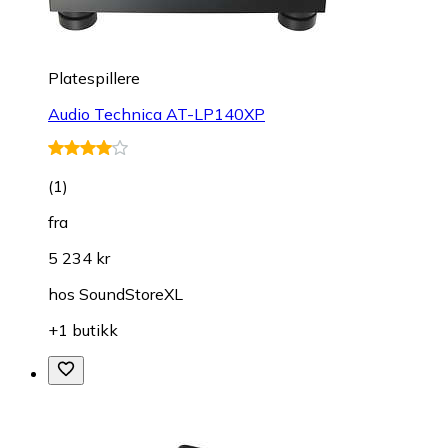
Platespillere
Audio Technica AT-LP140XP
(
1
)
fra
5 234 kr
hos
SoundStoreXL
+1 butikk