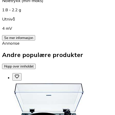
Nåletrykk (min-maks)
1.8 - 2.2 g
Utnivå
4 mV
Se mer informasjon
Annonse
Andre populære produkter
Hopp over innholdet