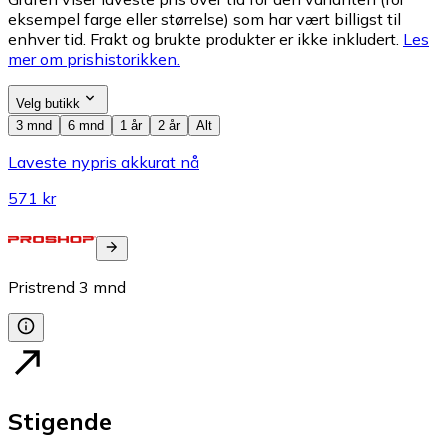
eksempel farge eller størrelse) som har vært billigst til
enhver tid. Frakt og brukte produkter er ikke inkludert.
Les
mer om prishistorikken.
Velg butikk
3 mnd
6 mnd
1 år
2 år
Alt
Laveste nypris akkurat nå
571 kr
Pristrend
3
mnd
Stigende