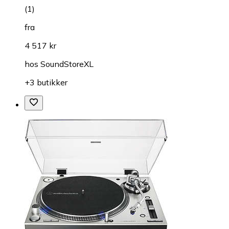
(
1
)
fra
4 517 kr
hos
SoundStoreXL
+3 butikker