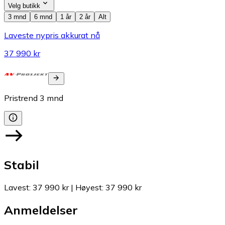
Velg butikk
3 mnd
6 mnd
1 år
2 år
Alt
Laveste nypris akkurat nå
37 990 kr
Pristrend
3
mnd
Stabil
Lavest
:
37 990 kr
|
Høyest
:
37 990 kr
Anmeldelser