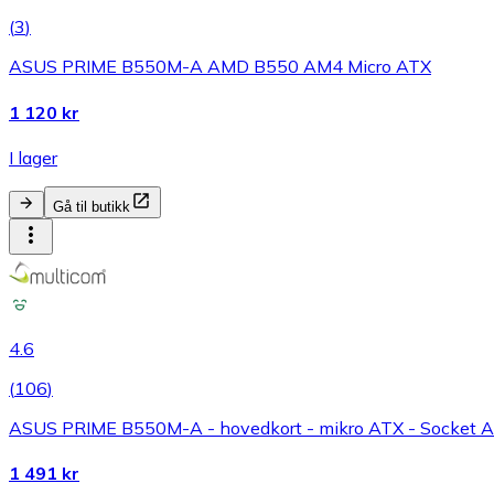
(
3
)
ASUS PRIME B550M-A AMD B550 AM4 Micro ATX
1 120 kr
I lager
Gå til butikk
4.6
(
106
)
ASUS PRIME B550M-A - hovedkort - mikro ATX - Socket
1 491 kr