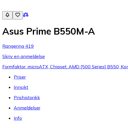
Asus Prime B550M-A
Rangering 419
Skriv en anmeldelse
Formfaktor: microATX, Chipset: AMD [500 Series] B550, K
Priser
Innsikt
Prishistorikk
Anmeldelser
Info