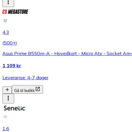
4.3
(
500+
)
Asus Prime B550m-A - Hovedkort - Micro Atx - Socket Am4 -
1 109 kr
Leveranse: 4-7 dager
Gå til butikk
1.6