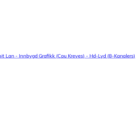
 Lan - Innbygd Grafikk (Cpu Kreves) - Hd-Lyd (8-Kanalers)