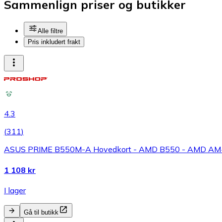
Sammenlign priser og butikker
Alle filtre
Pris inkludert frakt
4.3
(
311
)
ASUS PRIME B550M-A Hovedkort - AMD B550 - AMD AM4
1 108 kr
I lager
Gå til butikk