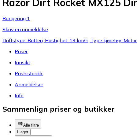
Razor Dirt Rocket MX125 Dir
Rangering 1
Skriv en anmeldelse
Driftstype: Batteri, Hastighet: 13 km/h, Type kjøretøy: Moto
Priser
Innsikt
Prishistorikk
Anmeldelser
Info
Sammenlign priser og butikker
Alle filtre
I lager