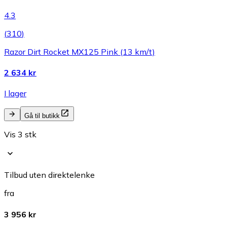
4.3
(
310
)
Razor Dirt Rocket MX125 Pink (13 km/t)
2 634 kr
I lager
Gå til butikk
Vis 3 stk
Tilbud uten direktelenke
fra
3 956 kr