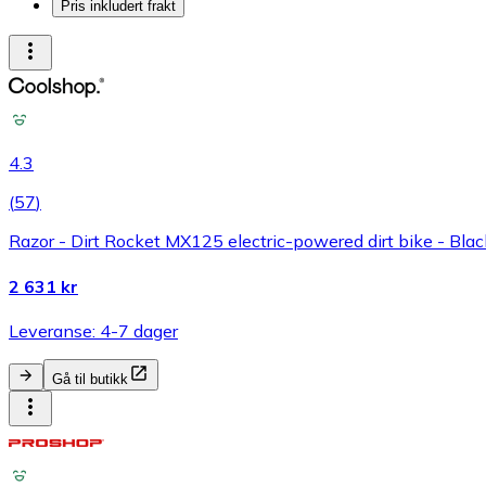
Pris inkludert frakt
4.3
(
57
)
Razor - Dirt Rocket MX125 electric-powered dirt bike - Bl
2 631 kr
Leveranse: 4-7 dager
Gå til butikk