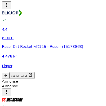
4.4
(
500+
)
Razor Dirt Rocket MX125 - Rosa - (15173863)
4 478 kr
I lager
Gå til butikk
Annonse
Annonse