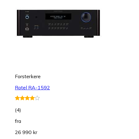
Forsterkere
Rotel RA-1592
(
4
)
fra
26 990 kr