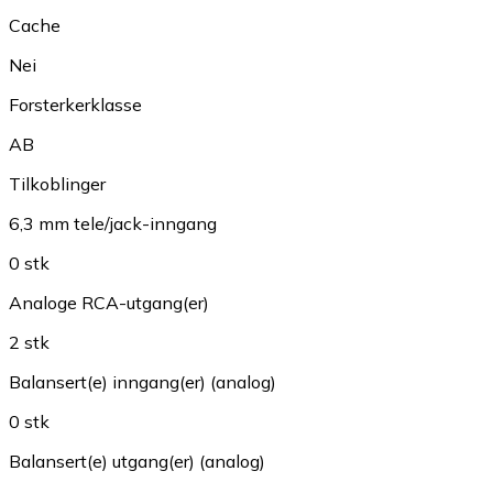
Cache
Nei
Forsterkerklasse
AB
Tilkoblinger
6,3 mm tele/jack-inngang
0 stk
Analoge RCA-utgang(er)
2 stk
Balansert(e) inngang(er) (analog)
0 stk
Balansert(e) utgang(er) (analog)