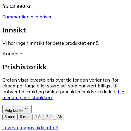
fra
13 990 kr
Sammenlign alle priser
Innsikt
Vi har ingen innsikt for dette produktet ennå.
Annonse
Prishistorikk
Grafen viser laveste pris over tid for den varianten (for
eksempel farge eller størrelse) som har vært billigst til
enhver tid. Frakt og brukte produkter er ikke inkludert.
Les
mer om prishistorikken.
Velg butikk
3 mnd
6 mnd
1 år
2 år
Alt
Laveste nypris akkurat nå