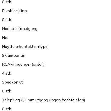
0 stk
Euroblock inn
0 stk
Hodetelefonutgang
Nei
Høyttalerkontakter (type)
Skrue/banan
RCA-innganger (antall)
4 stk
Speakon ut
0 stk
Teleplugg 6,3 mm utgang (ingen hodetelefon)
0 stk