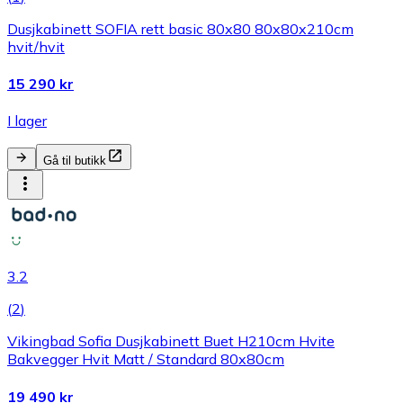
Dusjkabinett SOFIA rett basic 80x80 80x80x210cm
hvit/hvit
15 290 kr
I lager
Gå til butikk
3.2
(
2
)
Vikingbad Sofia Dusjkabinett Buet H210cm Hvite
Bakvegger Hvit Matt / Standard 80x80cm
19 490 kr