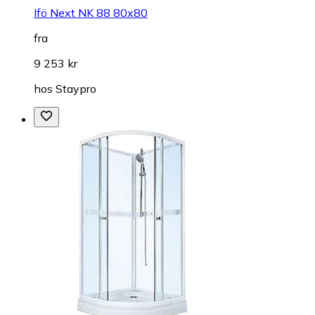
Ifö Next NK 88 80x80
fra
9 253 kr
hos
Staypro