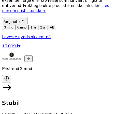
eksempel farge eller størrelse) som har vært billigst til
enhver tid. Frakt og brukte produkter er ikke inkludert.
Les
mer om prishistorikken.
Velg butikk
3 mnd
6 mnd
1 år
2 år
Alt
Laveste nypris akkurat nå
15 099 kr
Pristrend
3
mnd
Stabil
Lavest
:
13 899 kr
|
Høyest
:
15 099 kr