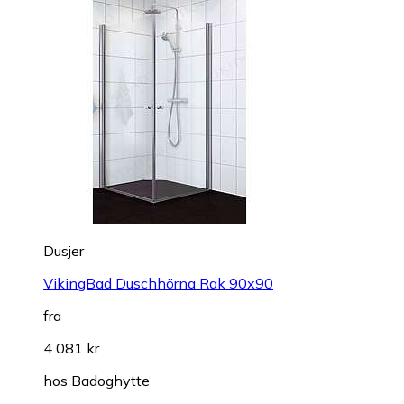
Dusjer
VikingBad Duschhörna Rak 90x90
fra
4 081 kr
hos
Badoghytte