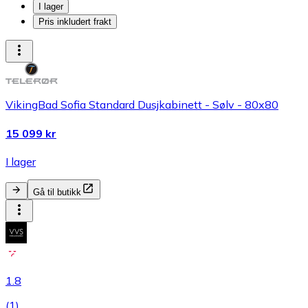
I lager
Pris inkludert frakt
VikingBad Sofia Standard Dusjkabinett - Sølv - 80x80
15 099 kr
I lager
Gå til butikk
1.8
(
1
)