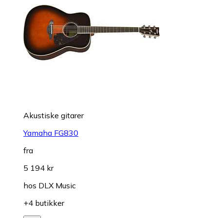
Akustiske gitarer
Yamaha FG830
fra
5 194 kr
hos
DLX Music
+4 butikker