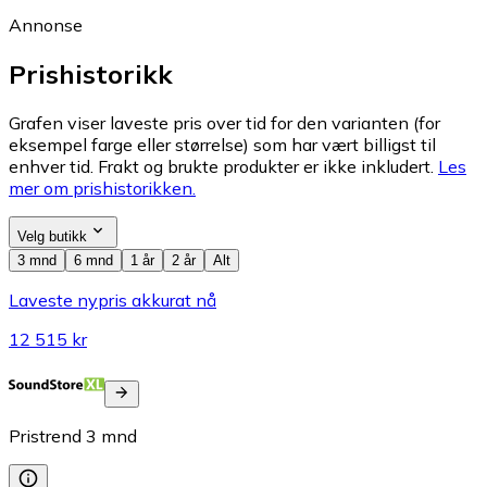
Annonse
Prishistorikk
Grafen viser laveste pris over tid for den varianten (for
eksempel farge eller størrelse) som har vært billigst til
enhver tid. Frakt og brukte produkter er ikke inkludert.
Les
mer om prishistorikken.
Velg butikk
3 mnd
6 mnd
1 år
2 år
Alt
Laveste nypris akkurat nå
12 515 kr
Pristrend
3
mnd