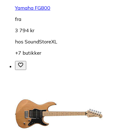
Yamaha FG800
fra
3 794 kr
hos
SoundStoreXL
+7 butikker