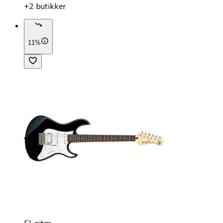
+2 butikker
11%
El-gitar