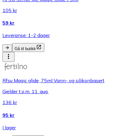
105 kr
59 kr
Leveranse: 1-2 dager
Gå til butikk
Rfsu Magic glide, 75ml Vann- og silikonbasert
Gjelder t.o.m. 11. aug.
136 kr
95 kr
I lager