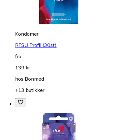
Kondomer
RFSU Profil (30st)
fra
139 kr
hos
Bonmed
+13 butikker