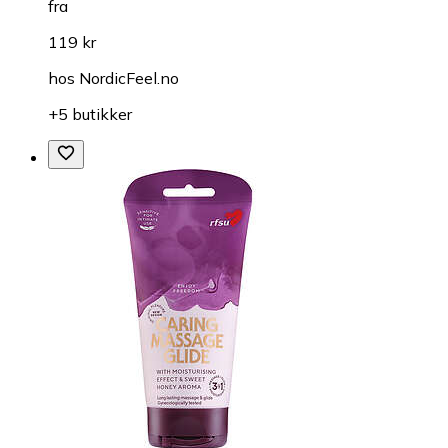
fra
119 kr
hos
NordicFeel.no
+5 butikker