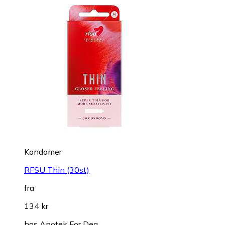
Kondomer
RFSU Thin (30st)
fra
134 kr
hos
Apotek For Deg