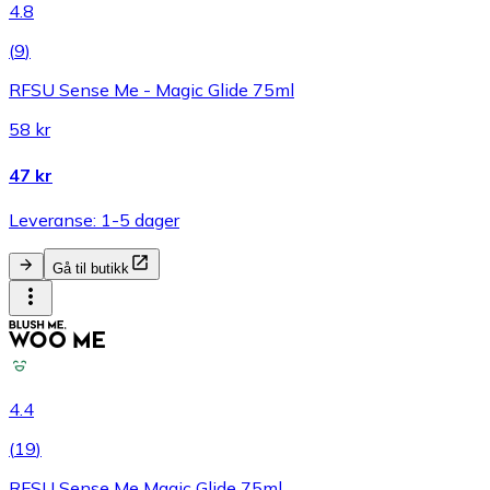
4.8
(
9
)
RFSU Sense Me - Magic Glide 75ml
58 kr
47 kr
Leveranse: 1-5 dager
Gå til butikk
4.4
(
19
)
RFSU Sense Me Magic Glide 75ml