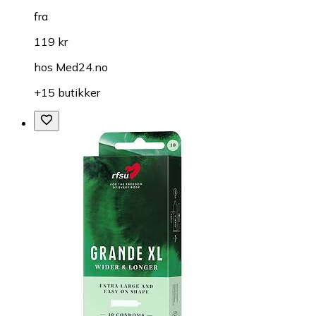
fra
119 kr
hos
Med24.no
+15 butikker