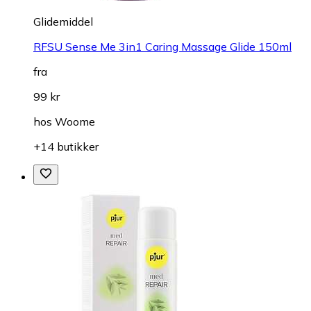
Glidemiddel
RFSU Sense Me 3in1 Caring Massage Glide 150ml
fra
99 kr
hos
Woome
+14 butikker