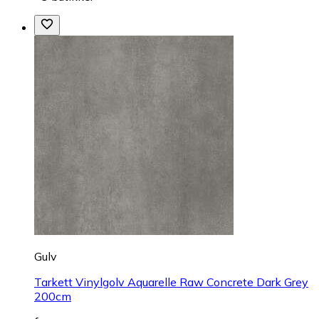
Gulv
Tarkett Vinylgolv Aquarelle Raw Concrete Dark Grey
200cm