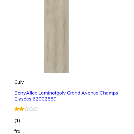
Gulv
BerryAlloc Laminatgolv Grand Avenue Champs
Elysées 62002559
(
1
)
fra