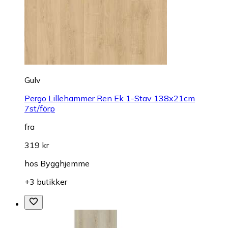
Gulv
Pergo Lillehammer Ren Ek 1-Stav 138x21cm
7st/förp
fra
319 kr
hos
Bygghjemme
+3 butikker