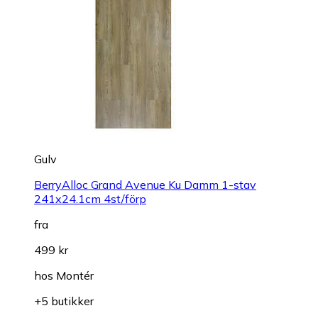
Gulv
BerryAlloc Grand Avenue Ku Damm 1-stav
241x24.1cm 4st/förp
fra
499 kr
hos
Montér
+5 butikker