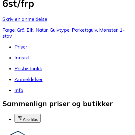
6st/frp
Skriv en anmeldelse
Farge: Grå, Eik, Natur, Gulvtype: Parkettgulv, Mønster: 1-
stav
Priser
Innsikt
Prishistorikk
Anmeldelser
Info
Sammenlign priser og butikker
Alle filtre