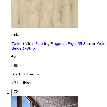
Gulv
Tarkett Vinyl Flooring Elegance Rigid 55 Season Oak
Beige 1-Strip
fra
499 kr
hos
Ditt Tregulv
+3 butikker