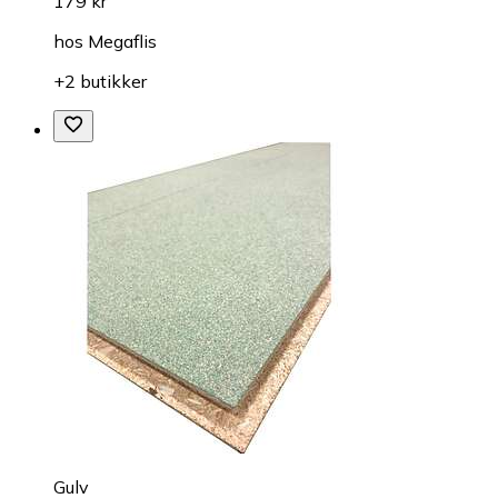
179 kr
hos
Megaflis
+2 butikker
Gulv