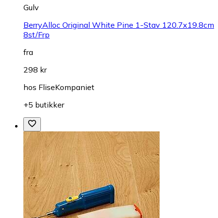
Gulv
BerryAlloc Original White Pine 1-Stav 120.7x19.8cm
8st/Frp
fra
298 kr
hos
FliseKompaniet
+5 butikker