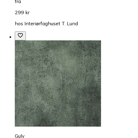
fra
299 kr
hos
Interiørfaghuset T. Lund
Gulv