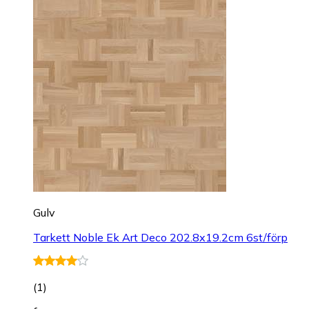
Gulv
Tarkett Noble Ek Art Deco 202.8x19.2cm 6st/förp
(
1
)