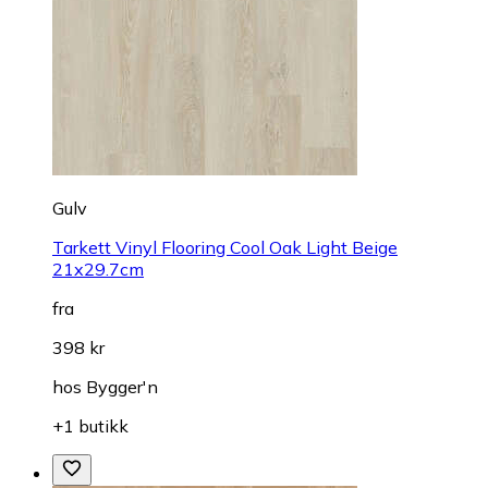
Gulv
Tarkett Vinyl Flooring Cool Oak Light Beige
21x29.7cm
fra
398 kr
hos
Bygger'n
+1 butikk