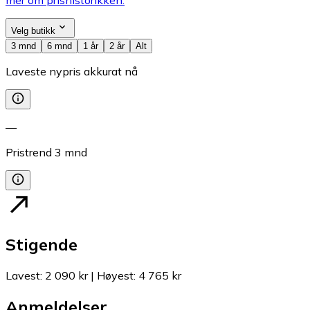
Velg butikk
3 mnd
6 mnd
1 år
2 år
Alt
Laveste nypris akkurat nå
—
Pristrend
3
mnd
Stigende
Lavest
:
2 090 kr
|
Høyest
:
4 765 kr
Anmeldelser