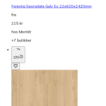
Forestia Sponplate Gulv Ex 22x620x2420mm
fra
215 kr
hos
Montér
+7 butikker
13%