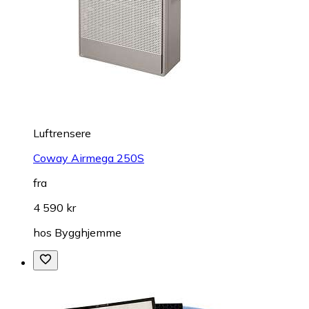
Luftrensere
Coway Airmega 250S
fra
4 590 kr
hos
Bygghjemme