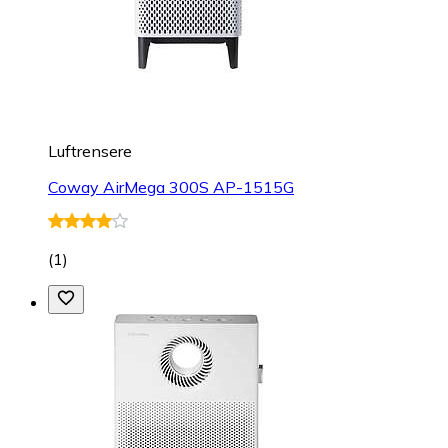
Luftrensere
Coway AirMega 300S AP-1515G
(
1
)