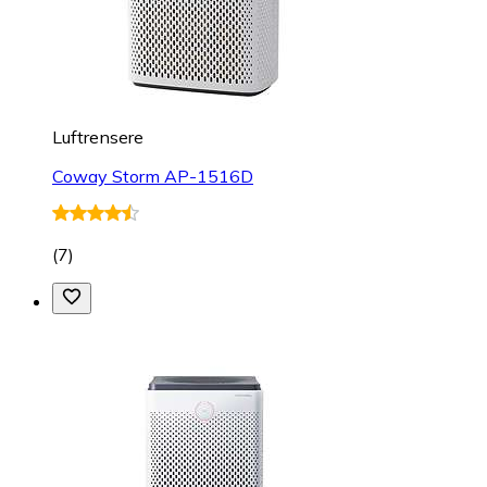
Luftrensere
Coway Storm AP-1516D
(
7
)