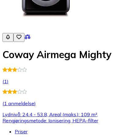
Coway Airmega Mighty
(
1
)
(
1 anmeldelse
)
Lydnivå: 24.4 - 53.8, Areal (maks.): 109 m²,
Rengjøringsmetode: Ionisering, HEPA-filter
Priser