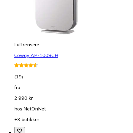
Luftrensere
Coway AP-1008CH
(
19
)
fra
2 990 kr
hos
NetOnNet
+3 butikker