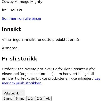
Coway Airmega Mighty
fra
3 699 kr
Sammenlign alle priser
Innsikt
Vi har ingen innsikt for dette produktet ennå.
Annonse
Prishistorikk
Grafen viser laveste pris over tid for den varianten (for
eksempel farge eller størrelse) som har vært billigst til
enhver tid. Frakt og brukte produkter er ikke inkludert.
Les
mer om prishistorikken.
Velg butikk
3 mnd
6 mnd
1 år
2 år
Alt