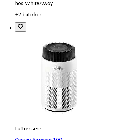
hos
WhiteAway
+2 butikker
Luftrensere
Coway Airmega 100