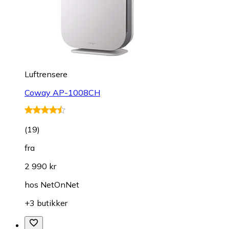
Luftrensere
Coway AP-1008CH
(
19
)
fra
2 990 kr
hos
NetOnNet
+3 butikker