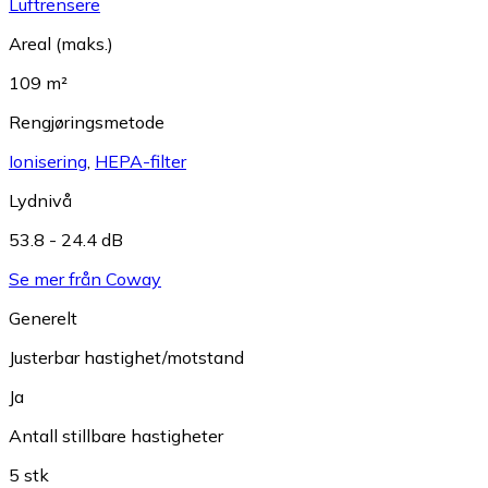
Luftrensere
Areal (maks.)
109 m²
Rengjøringsmetode
Ionisering
,
HEPA-filter
Lydnivå
53.8 - 24.4 dB
Se mer från Coway
Generelt
Justerbar hastighet/motstand
Ja
Antall stillbare hastigheter
5 stk