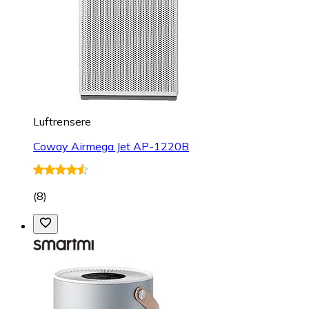
Luftrensere
Coway Airmega Jet AP-1220B
(
8
)