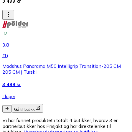
3 499 kr
3.8
(
1
)
Madshus Panorama M50 Intelligrip Transition-205 CM
205 CM | Turski
3 499 kr
I lager
Gå til butikk
Vi har funnet produktet i totalt 4 butikker, hvorav 3 er
partnerbutikker hos Prisjakt og har direktelenke til
butikken.
Hvordan vi viser priser og butikker.