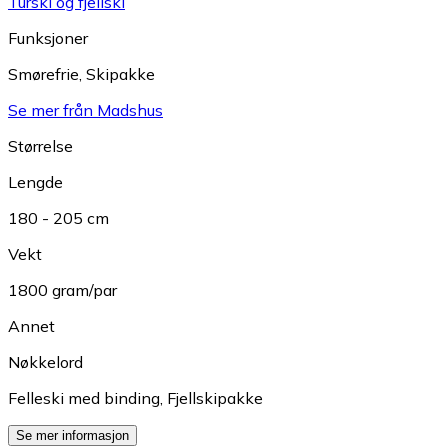
Turski og fjellski
Funksjoner
Smørefrie
,
Skipakke
Se mer från Madshus
Størrelse
Lengde
180 - 205 cm
Vekt
1800 gram/par
Annet
Nøkkelord
Felleski med binding
,
Fjellskipakke
Se mer informasjon