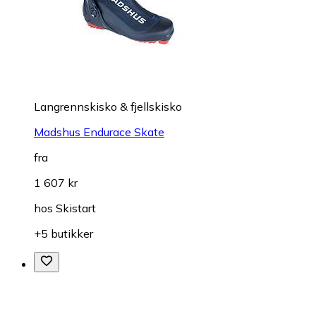
Langrennskisko & fjellskisko
Madshus Endurace Skate
fra
1 607 kr
hos
Skistart
+5 butikker