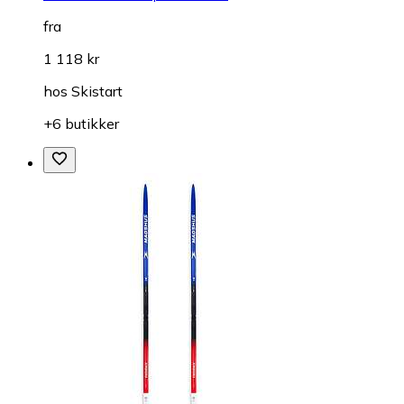
fra
1 118 kr
hos
Skistart
+6 butikker