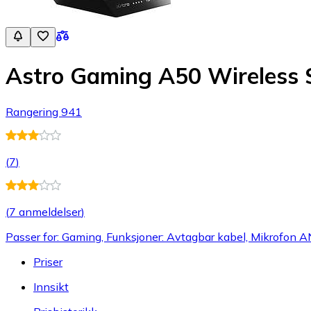
Astro Gaming A50 Wireless 
Rangering 941
(
7
)
(
7 anmeldelser
)
Passer for: Gaming, Funksjoner: Avtagbar kabel, Mikrofon A
Priser
Innsikt