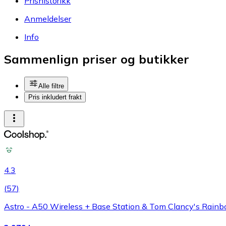
Prishistorikk
Anmeldelser
Info
Sammenlign priser og butikker
Alle filtre
Pris inkludert frakt
4.3
(
57
)
Astro - A50 Wireless + Base Station & Tom Clancy's Rainbo