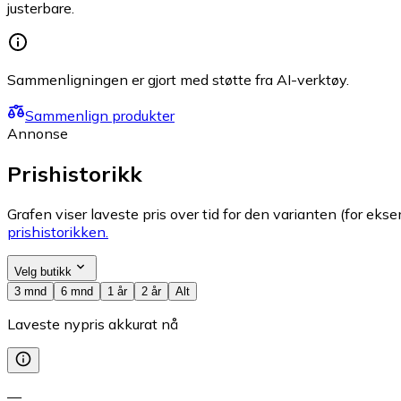
justerbare.
Sammenligningen er gjort med støtte fra AI-verktøy.
Sammenlign produkter
Annonse
Prishistorikk
Grafen viser laveste pris over tid for den varianten (for eksem
prishistorikken.
Velg butikk
3 mnd
6 mnd
1 år
2 år
Alt
Laveste nypris akkurat nå
—