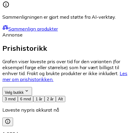
Sammenligningen er gjort med støtte fra AI-verktøy.
Sammenlign produkter
Annonse
Prishistorikk
Grafen viser laveste pris over tid for den varianten (for
eksempel farge eller størrelse) som har vært billigst til
enhver tid. Frakt og brukte produkter er ikke inkludert.
Les
mer om prishistorikken.
Velg butikk
3 mnd
6 mnd
1 år
2 år
Alt
Laveste nypris akkurat nå