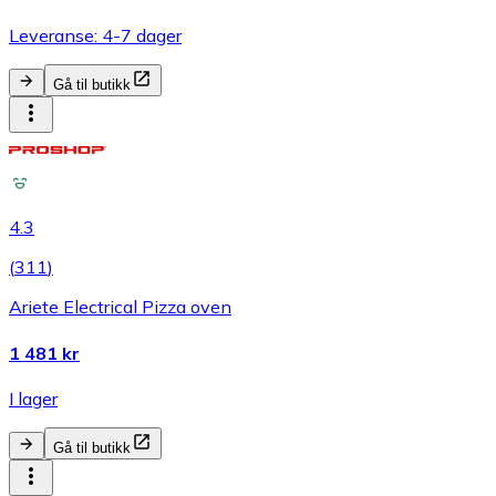
Leveranse: 4-7 dager
Gå til butikk
4.3
(
311
)
Ariete Electrical Pizza oven
1 481 kr
I lager
Gå til butikk