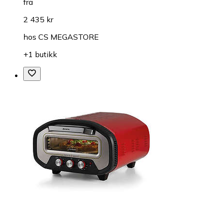
fra
2 435 kr
hos
CS MEGASTORE
+1 butikk