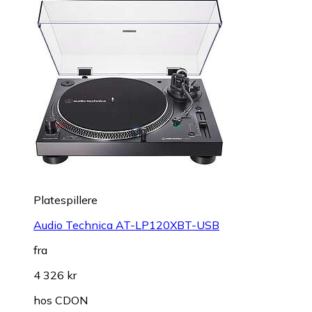
Platespillere
Audio Technica AT-LP120XBT-USB
fra
4 326 kr
hos
CDON