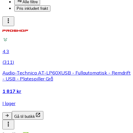
Alle filtre
Pris inkludert frakt
4.3
(
311
)
Audio-Technica AT-LP60XUSB - Fullautomatisk - Remdrift
- USB - Platespiller Grå
1 817 kr
I lager
Gå til butikk