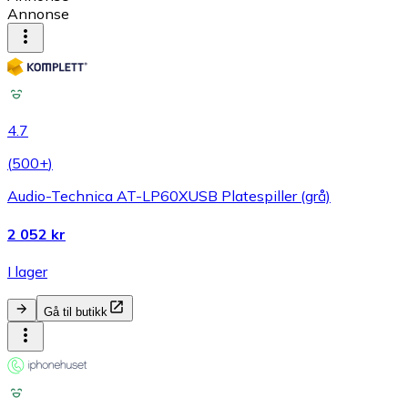
Annonse
4.7
(
500+
)
Audio-Technica AT-LP60XUSB Platespiller (grå)
2 052 kr
I lager
Gå til butikk