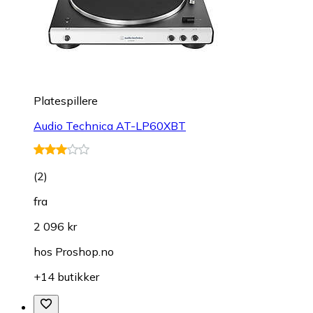
Platespillere
Audio Technica AT-LP60XBT
(
2
)
fra
2 096 kr
hos
Proshop.no
+14 butikker