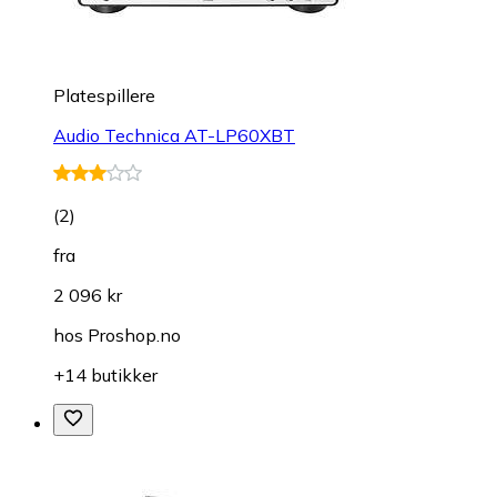
Platespillere
Audio Technica AT-LP60XBT
(
2
)
fra
2 096 kr
hos
Proshop.no
+14 butikker