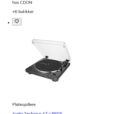
hos
CDON
+6 butikker
Platespillere
Audio Technica AT-LP60X