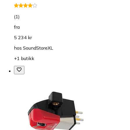
(
1
)
fra
5 234 kr
hos
SoundStoreXL
+1 butikk