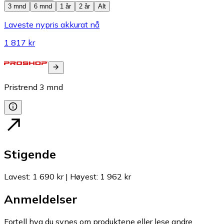
3 mnd
6 mnd
1 år
2 år
Alt
Laveste nypris akkurat nå
1 817 kr
Pristrend
3
mnd
Stigende
Lavest
:
1 690 kr
|
Høyest
:
1 962 kr
Anmeldelser
Fortell hva du synes om produktene eller lese andre