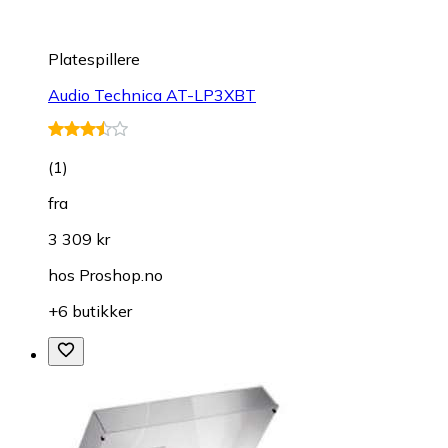
Platespillere
Audio Technica AT-LP3XBT
(
1
)
fra
3 309 kr
hos
Proshop.no
+6 butikker