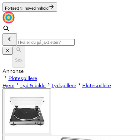
Fortsett til hovedinnhold
Søk
Annonse
Platespillere
Hjem
Lyd & bilde
Lydspillere
Platespillere