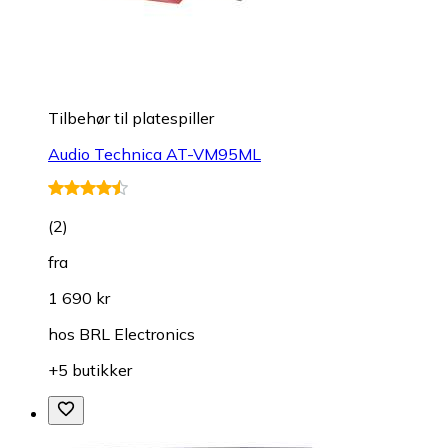
Tilbehør til platespiller
Audio Technica AT-VM95ML
(
2
)
fra
1 690 kr
hos
BRL Electronics
+5 butikker