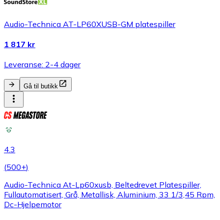
Audio-Technica AT-LP60XUSB-GM platespiller
1 817 kr
Leveranse: 2-4 dager
Gå til butikk
4.3
(
500+
)
Audio-Technica At-Lp60xusb, Beltedrevet Platespiller,
Fullautomatisert, Grå, Metallisk, Aluminium, 33 1/3,45 Rpm,
Dc-Hjelpemotor