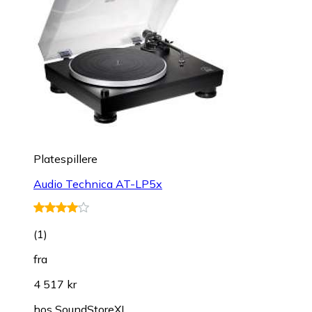
Platespillere
Audio Technica AT-LP5x
(
1
)
fra
4 517 kr
hos
SoundStoreXL