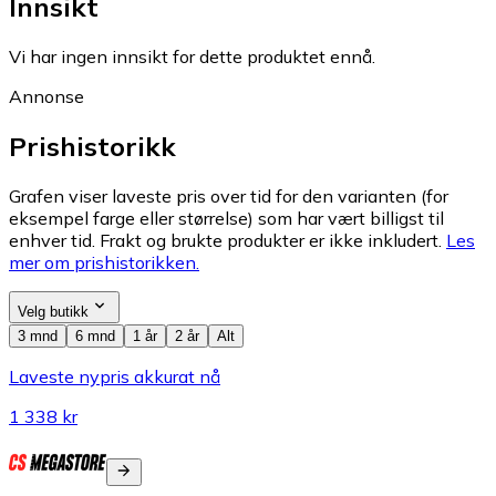
Innsikt
Vi har ingen innsikt for dette produktet ennå.
Annonse
Prishistorikk
Grafen viser laveste pris over tid for den varianten (for
eksempel farge eller størrelse) som har vært billigst til
enhver tid. Frakt og brukte produkter er ikke inkludert.
Les
mer om prishistorikken.
Velg butikk
3 mnd
6 mnd
1 år
2 år
Alt
Laveste nypris akkurat nå
1 338 kr