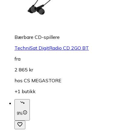
Bærbare CD-spillere
TechniSat DigitRadio CD 2GO BT
fra
2 865 kr
hos
CS MEGASTORE
+1 butikk
9%