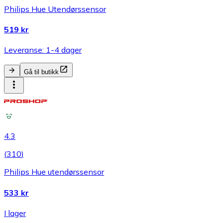
Philips Hue Utendørssensor
519 kr
Leveranse: 1-4 dager
Gå til butikk
4.3
(
310
)
Philips Hue utendørssensor
533 kr
I lager