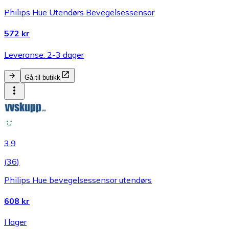
Philips Hue Utendørs Bevegelsessensor
572 kr
Leveranse: 2-3 dager
Gå til butikk
3.9
(
36
)
Philips Hue bevegelsessensor utendørs
608 kr
I lager