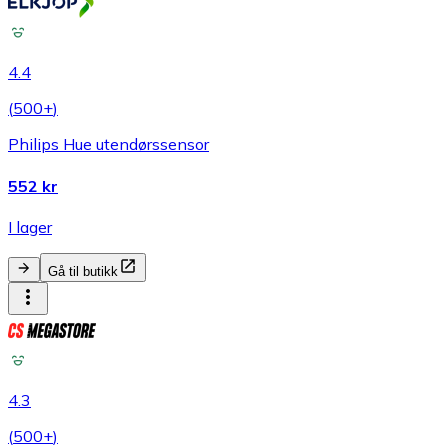
4.4
(
500+
)
Philips Hue utendørssensor
552 kr
I lager
Gå til butikk
4.3
(
500+
)