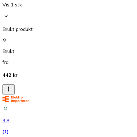
Vis 1 stk
Brukt produkt
Brukt
fra
442 kr
3.8
(
1
)