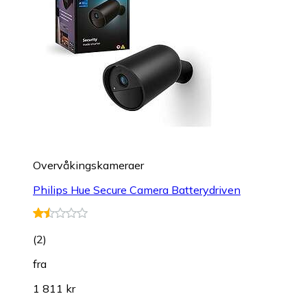
Overvåkings­kameraer
Philips Hue Secure Camera Batterydriven
(
2
)
fra
1 811 kr