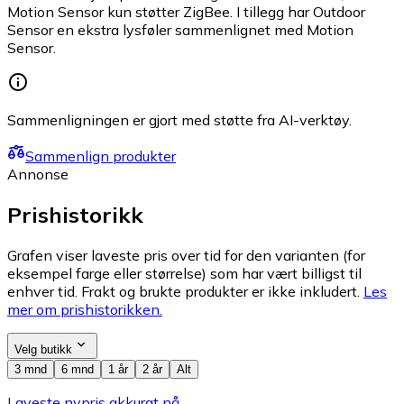
Motion Sensor kun støtter ZigBee. I tillegg har Outdoor
Sensor en ekstra lysføler sammenlignet med Motion
Sensor.
Sammenligningen er gjort med støtte fra AI-verktøy.
Sammenlign produkter
Annonse
Prishistorikk
Grafen viser laveste pris over tid for den varianten (for
eksempel farge eller størrelse) som har vært billigst til
enhver tid. Frakt og brukte produkter er ikke inkludert.
Les
mer om prishistorikken.
Velg butikk
3 mnd
6 mnd
1 år
2 år
Alt
Laveste nypris akkurat nå