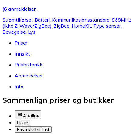
(
6 anmeldelser
)
Strømtilførsel: Batteri, Kommunikasjonsstandard: 868MHz
(ikke Z-Wave/ZigBee), ZigBee, HomeKit, Type sensor:
Bevegelse, Lys
Priser
Innsikt
Prishistorikk
Anmeldelser
Info
Sammenlign priser og butikker
Alle filtre
I lager
Pris inkludert frakt